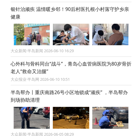
银针治顽疾 温情暖乡邻！90后村医扎根小村落守护乡亲
健康
大众新闻·半岛新闻 2026-06-10 16:29
心外科与骨科同台“战斗”，青岛心血管病医院为80岁骨折
老人“救命又治腿”
大众报业·半岛网 2026-06-10 10:51
半岛帮办丨重庆南路26号小区地锁成“顽疾” ，半岛帮办
到场协助清理
大众新闻·半岛新闻 2026-06-05 08:29