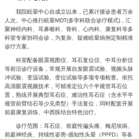
我院眩晕中心自成立以来，已累计接诊患者万余
人次。中心推行眩晕MDT(多学科联合诊疗模式)，汇
聚神经内科、耳鼻喉科、骨科、心内科、康复科等多
科室专家协同会诊，为复杂、疑难眩晕病例定制精准
诊疗方案。
科室配备眼震视图仪、耳石复位仪、中耳分析仪
等前沿诊疗设备，常规开展自发眼震试验、视频头脉
冲试验、变温试验、变位试验等多项专项检查。依托
高清眼震视频技术，可精准定位六个半规管耳石位
置，熟练开展典型耳石症、难治性耳石症（含水平半
规管前臂结石等少见类型）手法复位，同时配套开展
前庭康复训练、中西医结合特色治疗。
诊疗范围：耳石症、前庭性偏头痛、梅尼埃病、
前庭神经炎、持续性姿势-感知性头晕（PPPD）等各