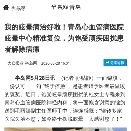
半岛网
青岛
半岛网
我的眩晕病治好啦！青岛心血管病医院
眩晕中心精准复位，为饱受顽疾困扰患
者解除病痛 ​
大众报业·半岛网
分享海报
2026-05-28 16:01
半岛网5月28日讯
（记者 孙贴静）一面锦旗，
一份认可；一句 “终于痊愈”，是患者赠予医者最温暖
的褒奖。近日，饱受眩晕顽疾困扰的杜女士专程来到
青岛心血管病医院神经内科，将一面饱含谢意的锦旗
送到毛丽娜副主任医师手中，连连感慨：“辗转多家
医院久治不愈，如今终于摆脱眩晕，太感谢您了！”