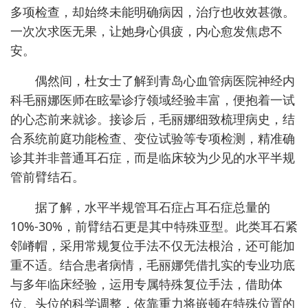
多项检查，却始终未能明确病因，治疗也收效甚微。
一次次求医无果，让她身心俱疲，内心愈发焦虑不
安。
偶然间，杜女士了解到青岛心血管病医院神经内
科毛丽娜医师在眩晕诊疗领域经验丰富，便抱着一试
的心态前来就诊。接诊后，毛丽娜细致梳理病史，结
合系统前庭功能检查、变位试验等专项检测，精准确
诊其并非普通耳石症，而是临床较为少见的水平半规
管前臂结石。
据了解，水平半规管耳石症占耳石症总量的
10%-30%，前臂结石更是其中特殊亚型。此类耳石紧
邻嵴帽，采用常规复位手法不仅无法根治，还可能加
重不适。结合患者病情，毛丽娜凭借扎实的专业功底
与多年临床经验，运用专属特殊复位手法，借助体
位、头位的科学调整，依靠重力将嵌顿在特殊位置的