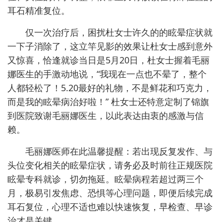
耳石精准复位。
仅一次治疗后，困扰杜女士许久的的眩晕症状就
一下子消除了，这立竿见影的效果让杜女士感到意外
又惊喜，恰逢就诊当日是5月20日，杜女士握着毛丽
娜医生的手激动地说，“我现在一点也不晕了，整个
人都轻松了！5.20最好的礼物，不是鲜花和巧克力，
而是我的眩晕病治好啦！” 杜女士还特意定制了锦旗
到医院致谢毛丽娜医生，以此表达由衷的感激与信
赖。
毛丽娜医师在此温馨提醒：若出现反复发作、与
头位变化相关的眩晕症状，请务必及时前往正规医院
眩晕专科就诊，切勿拖延。眩晕病程若超过两三个
月，极易引发焦虑、恐惧等心理问题，即便后续完成
耳石复位，心理不适也难以快速恢复，早检查、早诊
治才是关键。