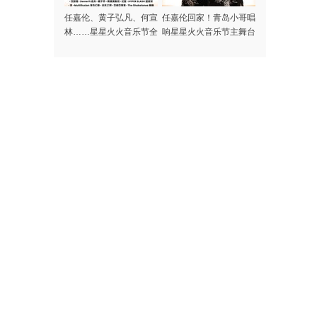
任嘉伦、黄子弘凡、何宣
任嘉伦回家！青岛小哥唱
林……星星火火音乐节全
响星星火火音乐节主舞台
阵容集结完毕，本周末青
岛高新区火热开唱