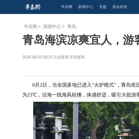
半岛网
新闻中心
专题
浪尖科技
半岛网
>
新闻中心
>
青岛
青岛海滨凉爽宜人，游
2026-06-03 08:32
大众新闻·半岛新闻
6月2日，当全国多地已进入“火炉模式”，青岛
为23℃，沿海一线海风轻拂，体感舒适，吸引大批游