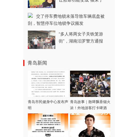
让救命功能变成“狼来了”
交了停车费地锁未落导致车辆底盘被
刮，智慧停车位地锁争议频发
“多人将两女子关铁笼游
街”，湖南汨罗警方通报
青岛新闻
青岛市民健身中心发布声
青岛故事｜散啤飘香烟火
明
浓！外地游客打卡啤酒
屋，一场生日邂逅暖心合
唱