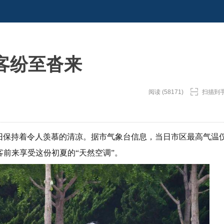
客纷至沓来
阅读 (58171)
扫描到
依旧保持着令人羡慕的清凉。据市气象台信息，当日市区最高气温
客前来享受这份初夏的“天然空调”。