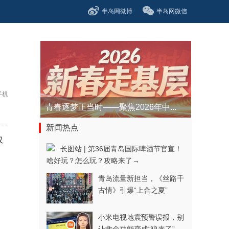
半岛网微博
半岛网微信
手机
青春逐梦正当时——聚焦2026年中...
新闻热点
仅
长图站 | 第36届青岛国际啤酒节官宣！
啥好玩？怎么玩？攻略来了→
青岛流量新担当，《丝路千
古情》引爆“上合之夏”
小米电视地震预警误报，别