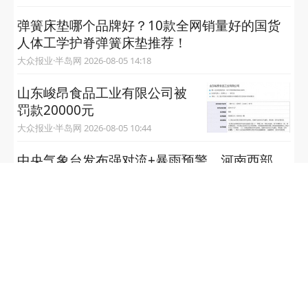
弹簧床垫哪个品牌好？10款全网销量好的国货
人体工学护脊弹簧床垫推荐！
大众报业·半岛网 2026-08-05 14:18
山东峻昂食品工业有限公司被
罚款20000元
大众报业·半岛网 2026-08-05 10:44
中央气象台发布强对流+暴雨预警，河南西部、
湖北北部部分地区有10级以上雷暴大风
央视新闻、中央气象台 2026-08-05 09:17
华信光电科技（山东）有限公司存在多项安全
生产违法行为 被罚 7 万元
大众报业·半岛网 2026-08-04 16:06
双重安全隐患叠加违规 中国安能集团第三工程