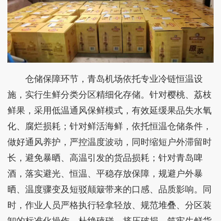
仓储保障环节，青岛机场依托专业冷链恒温设
施，实行生鲜分类分区精细化存储。针对樱桃、荔枝
鲜果，采用低温通风保鲜模式，有效延缓果品失水氧
化、腐烂损耗；针对鲜活海鲜，依托恒温仓储条件，
做好通风养护，严控温度波动，同时缩短户外滞留时
长，避免暴晒、高温引发的货品损耗；针对青岛啤
酒，落实避光、恒温、平稳存放保障，规避户外暴
晒、温度骤变及短驳颠簸带来的口感、品质影响。同
时，作业人员严格执行轻拿轻放、规范堆叠、分区装
卸的标准化操作，杜绝磕碰、挤压破损，筑牢生鲜货