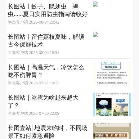
长图站丨蚊子、隐翅虫、蜱
虫……夏日实用防虫指南请收好
半岛客户端 2026-08-04 20:42
长图站丨留住荔枝夏味，解锁
古今保鲜技术
半岛客户端 2026-08-04 18:34
长图站｜高温天气，冷饮怎么
吃不伤脾胃？
半岛客户端 2026-07-31 19:13
长图站｜冰雹为啥越来越大
了？
半岛客户端 2026-07-29 22:08
长图壹站|地震来临时，不同场
景下如何紧急避险