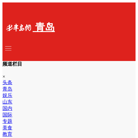
青岛
频道栏目
×
头条
青岛
娱乐
山东
国内
国际
专题
美食
教育