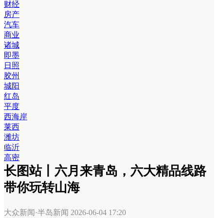
财经
房产
汽车
商业
诸城
即墨
日照
胶州
城阳
红岛
平度
西海岸
莱西
潍坊
临沂
高密
长图站丨六月来青岛，六大精品线路
带你玩转山海
大众新闻·半岛新闻
2026-06-04 17:20