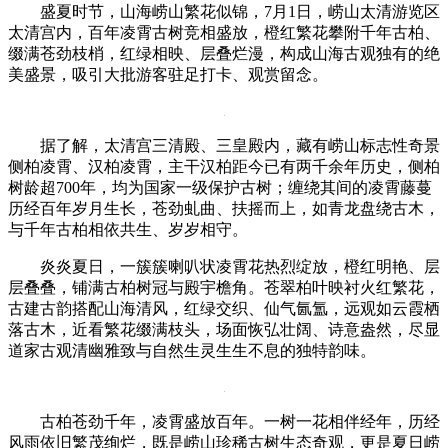
盛夏时节，山海崂山繁花似锦，7月1日，崂山太清游览区
太清宫内，百年凌霄古树竞相盛放，橙红繁花攀附千年古柏、
缀满苍劲枝梢，红绿相映、层叠烂漫，构成山海古观独有的绝
美盛景，吸引大批游客驻足打卡、观赏留念。