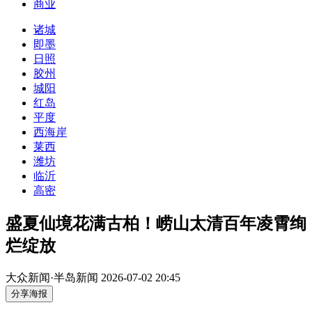
商业
诸城
即墨
日照
胶州
城阳
红岛
平度
西海岸
莱西
潍坊
临沂
高密
盛夏仙境花满古柏！崂山太清百年凌霄绚
烂绽放
大众新闻·半岛新闻
2026-07-02 20:45
分享海报