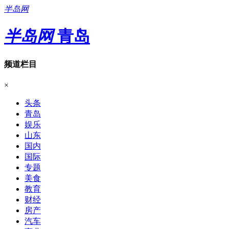
半岛网
半岛网
青岛
频道栏目
×
头条
青岛
娱乐
山东
国内
国际
专题
美食
教育
财经
房产
汽车