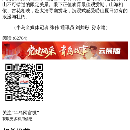
据了解，太清宫三清殿、三皇殿内，藏有崂山标志性奇景
侧柏凌霄、汉柏凌霄，主干汉柏距今已有两千余年历史，侧柏
树龄超700年，均为国家一级保护古树；缠绕其间的凌霄藤蔓
历经百年岁月生长，苍劲虬曲、扶摇而上，如青龙盘绕古木，
与千年古柏相依共生、岁岁相守。
炎炎夏日，一簇簇喇叭状凌霄花热烈绽放，橙红明艳、层
层叠叠，铺满古柏树冠与殿宇檐角。苍翠柏叶映衬火红繁花，
古建古韵搭配山海清风，红绿交织、仙气氤氲，远观如云霞栖
落古木，近看繁花缀满枝头，场面恢弘壮阔、诗意盎然，尽显
道家古观清幽雅致与自然生灵生生不息的独特韵味。