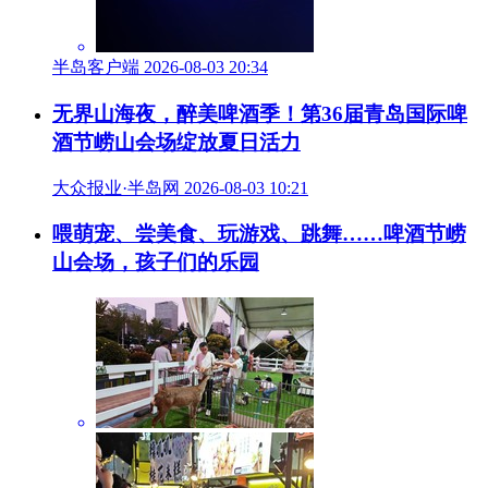
相关推荐
看手相被骗63万元？崂山公安快速打掉一电诈
团伙
半岛客户端 2026-08-06 19:04
青岛又有5条公交线开通免费Wi-Fi，首次覆盖
崂山乡村线路