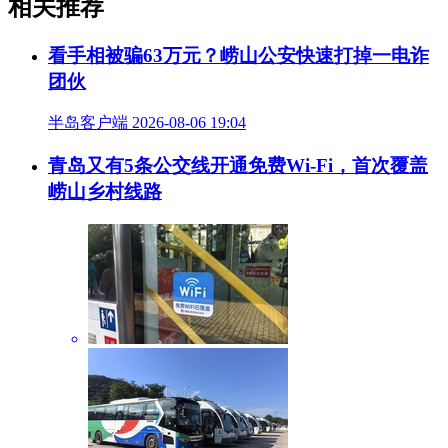
古柏苍劲千年，凌霄盛放百年。一树一花相伴经年，历经
风雨依旧繁茂绚烂，既是崂山珍稀古树生态奇观，更是夏日崂