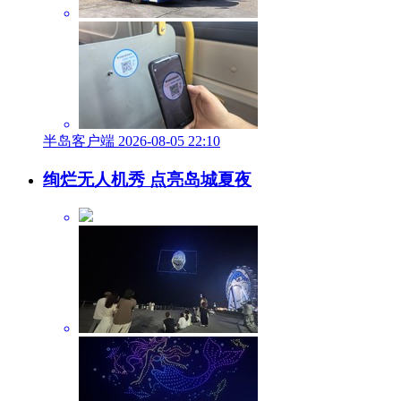
山不可错过的限定美景。眼下正值凌霄最佳观赏期，山海相
依、古花相映，赴太清寻幽赏花，沉浸式感受崂山夏日独有的
浪漫与壮阔。
（半岛全媒体记者 张伟 通讯员 刘帅彤 孙永建）
阅读 (62764)
关注“半岛网官微”
获取更多有用信息