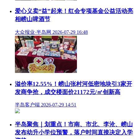
半岛客户端 2026-08-03 20:34
无界山海夜，醉美啤酒季！第36届青岛国际啤
酒节崂山会场绽放夏日活力
大众报业·半岛网 2026-08-03 10:21
喂萌宠、尝美食、玩游戏、跳舞……啤酒节崂
山会场，孩子们的乐园