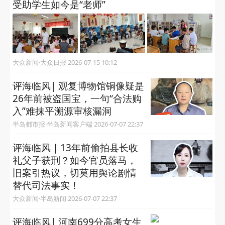
受助学生如今是“老师”
大众新闻·大众日报 2026-07-15 10:12
评海临风| 观复博物馆铜像疑是
26年前被盗国宝，一句“合法购
入”难抹平溯源审核漏洞
半岛都市报·半岛新闻客户端 2026-07-07 22:37
评海临风｜13年前偷拍县长收
礼父子获刑？如今官员落马，
旧案引热议，切莫用舆论剧情
替代司法事实！
大众新闻·半岛新闻 2026-07-07 22:37
评海临风| 河南699分高考女生