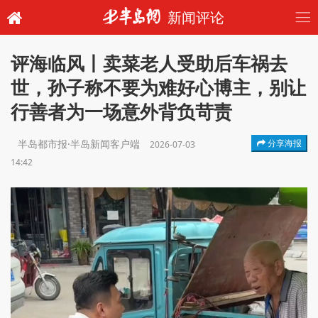
新闻评论
评海临风丨卖菜老人受助后车祸去
世，孙子称不要为难好心博主，别让
行善者为一场意外背负苛责
半岛都市报·半岛新闻客户端
分享海报
2026-07-03
14:42