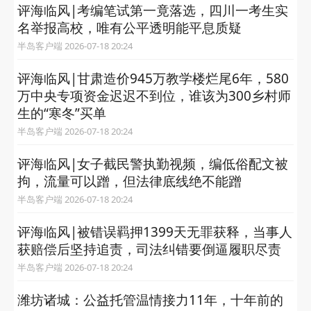
评海临风|考编笔试第一竟落选，四川一考生实
名举报高校，唯有公平透明能平息质疑
半岛客户端 2026-07-18 20:24
评海临风|甘肃造价945万教学楼烂尾6年，580
万中央专项资金迟迟不到位，谁该为300乡村师
生的“寒冬”买单
半岛客户端 2026-07-18 20:24
评海临风|女子截民警执勤视频，编低俗配文被
拘，流量可以蹭，但法律底线绝不能蹭
半岛客户端 2026-07-18 20:24
评海临风|被错误羁押1399天无罪获释，当事人
获赔偿后坚持追责，司法纠错要倒逼履职尽责
半岛客户端 2026-07-18 20:24
潍坊诸城：公益托管温情接力11年，十年前的