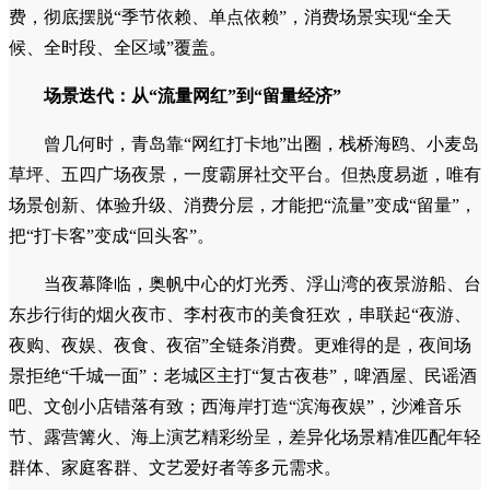
费，彻底摆脱“季节依赖、单点依赖”，消费场景实现“全天
候、全时段、全区域”覆盖。
场景迭代：从“流量网红”到“留量经济”
曾几何时，青岛靠“网红打卡地”出圈，栈桥海鸥、小麦岛
草坪、五四广场夜景，一度霸屏社交平台。但热度易逝，唯有
场景创新、体验升级、消费分层，才能把“流量”变成“留量”，
把“打卡客”变成“回头客”。
当夜幕降临，奥帆中心的灯光秀、浮山湾的夜景游船、台
东步行街的烟火夜市、李村夜市的美食狂欢，串联起“夜游、
夜购、夜娱、夜食、夜宿”全链条消费。更难得的是，夜间场
景拒绝“千城一面”：老城区主打“复古夜巷”，啤酒屋、民谣酒
吧、文创小店错落有致；西海岸打造“滨海夜娱”，沙滩音乐
节、露营篝火、海上演艺精彩纷呈，差异化场景精准匹配年轻
群体、家庭客群、文艺爱好者等多元需求。