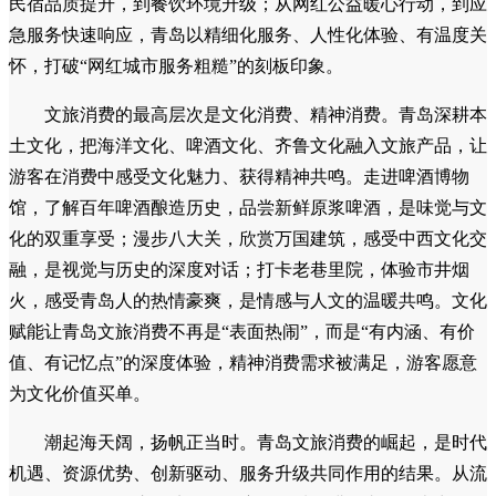
民宿品质提升，到餐饮环境升级；从网红公益暖心行动，到应
急服务快速响应，青岛以精细化服务、人性化体验、有温度关
怀，打破“网红城市服务粗糙”的刻板印象。
文旅消费的最高层次是文化消费、精神消费。青岛深耕本
土文化，把海洋文化、啤酒文化、齐鲁文化融入文旅产品，让
游客在消费中感受文化魅力、获得精神共鸣。走进啤酒博物
馆，了解百年啤酒酿造历史，品尝新鲜原浆啤酒，是味觉与文
化的双重享受；漫步八大关，欣赏万国建筑，感受中西文化交
融，是视觉与历史的深度对话；打卡老巷里院，体验市井烟
火，感受青岛人的热情豪爽，是情感与人文的温暖共鸣。文化
赋能让青岛文旅消费不再是“表面热闹”，而是“有内涵、有价
值、有记忆点”的深度体验，精神消费需求被满足，游客愿意
为文化价值买单。
潮起海天阔，扬帆正当时。青岛文旅消费的崛起，是时代
机遇、资源优势、创新驱动、服务升级共同作用的结果。从流