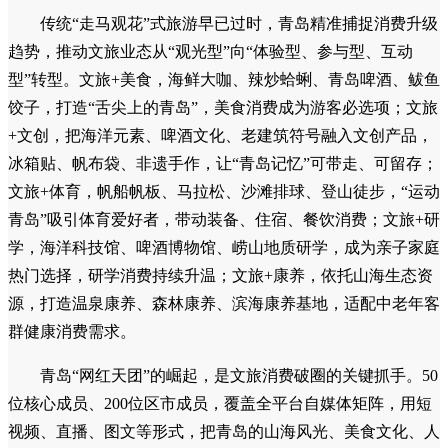
传统“走马观花”式旅游早已过时，青岛精准捕捉消费升级
趋势，推动文旅业态从“观光型”向“体验型、参与型、互动
型”转型。文旅+美食，海鲜大咖、辣炒蛤蜊、青岛啤酒、鲅鱼
饺子，打造“舌尖上的青岛”，美食消费成为游客必选项；文旅
+文创，把海洋元素、啤酒文化、老建筑符号融入文创产品，
冰箱贴、帆布袋、非遗手作，让“青岛记忆”可带走、可留存；
文旅+体育，帆船帆板、马拉松、沙滩排球、登山徒步，“运动
青岛”吸引体育爱好者，带动装备、住宿、餐饮消费；文旅+研
学，海洋科技馆、啤酒博物馆、崂山地质研学，成为亲子家庭
热门选择，研学消费持续升温；文旅+康养，依托山海生态资
源，打造温泉康养、森林康养、滨海康养基地，适配中老年客
群健康消费需求。
青岛“网红天团”的崛起，是文旅消费破圈的关键抓手。50
位核心成员、200位区市成员，覆盖全平台自媒体矩阵，用短
视频、直播、图文等形式，把青岛的山海风光、美食文化、人