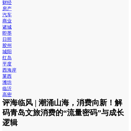
财经
房产
汽车
商业
诸城
即墨
日照
胶州
城阳
红岛
平度
西海岸
莱西
潍坊
临沂
高密
评海临风 | 潮涌山海，消费向新！解
码青岛文旅消费的“流量密码”与成长
逻辑