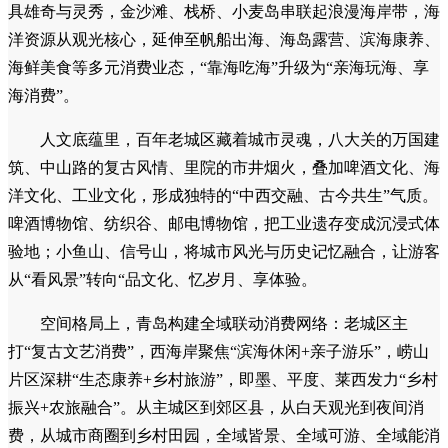
具雄奇与灵秀，金沙滩、栈桥、小麦岛串联起浪漫海岸带，海
洋资源从观光核心，延伸至帆船出海、海岛露营、滨海康养、
海鲜美食等多元消费业态，“靠海吃海”升级为“亲海玩海、享
海消费”。
人文底蕴里，百年老城区藏着城市灵魂，八大关的万国建
筑、中山路的复古风情、里院的市井烟火，叠加啤酒文化、海
洋文化、工业文化，形成独特的“中西交融、古今共生”气质。
啤酒博物馆、纺织谷、邮电博物馆，把工业遗存变成沉浸式体
验地；小鱼山、信号山，将城市风光与历史记忆融合，让游客
从“看风景”转向“品文化、忆岁月、享体验。
空间格局上，青岛构建全域联动消费网络：老城区主
打“复古文艺消费”，西海岸聚焦“滨海休闲+亲子游乐”，崂山
片区深耕“生态康养+乡村旅游”，即墨、平度、莱西发力“乡村
振兴+农旅融合”。从主城区到郊区县，从白天观光到夜间消
费，从城市商圈到乡村田园，全域皆景、全域可游、全域能消