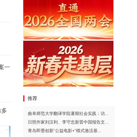
案一
推荐
坊多
曲阜师范大学翻译学院暑期社会实践：访...
日照作家刘汉利、李守忠新晋中国报告文...
青岛即墨创新“公益电影+”模式激活基...