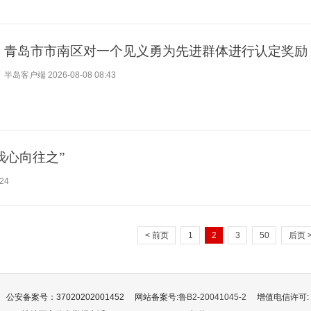
青岛市市南区对一个见义勇为先进群体进行认定奖励
半岛客户端
2026-08-08 08:43
我心向往之”
:24
< 前页
1
2
3
50
后页 
公安备案号：37020202001452
网站备案号:
鲁B2-20041045-2
增值电信许可: 鲁