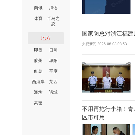
商讯
辟谣
体育
半岛之
恋
国家防总对浙江福建
地方
央视新闻
2026-08-08 08:53
即墨
日照
胶州
城阳
红岛
平度
西海岸
莱西
潍坊
诸城
高密
不用再拖行李箱！青
区市可用