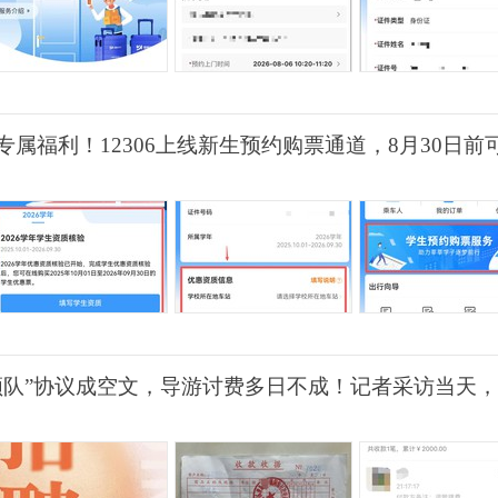
属福利！12306上线新生预约购票通道，8月30日前
领队”协议成空文，导游讨费多日不成！记者采访当天