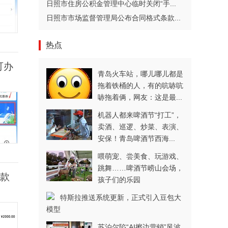
日照市住房公积金管理中心临时关闭“手...
日照市市场监督管理局公布合同格式条款...
热点
可办
青岛火车站，哪儿哪儿都是
拖着铁桶的人，有的吭哧吭
哧拖着俩，网友：这是最...
机器人都来啤酒节“打工”，
卖酒、巡逻、炒菜、表演、
安保！青岛啤酒节西海...
喂萌宠、尝美食、玩游戏、
跳舞……啤酒节崂山会场，
，款
孩子们的乐园
特斯拉推送系统更新，正式引入豆包大
模型
苏泊尔陷“AI擦边营销”风波