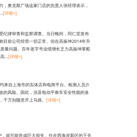
力，奥克斯广场这家门店的负责人张经理表示，
.
[详细>]
受纪律审查和监察调查。当日晚间，同仁堂发布
目前公司经营一切正常。但在高振坤2014年升
现质量问题。百年老字号业绩增长乏力高振坤掌舵
...
[详细>]
，均来自上海市的实体店和电商平台。检测人员介
故的风险。因此，涉及电动平衡车安全性能的各
，千万别随意开上马路。
[详细>]
PP，就可能造成巨大损失。住在西海岸新区的王先