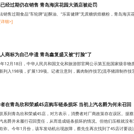
已经过期仍在销售 青岛海滨花园大酒店被处罚
法销售过期食品“车轮牌”起酥油、“乐富健牌”无蔗糖烘焙糖粉，青岛海
[详细>]
人商标为自己申遗 青岛鑫复盛又被“打脸”了
20年12月18日，中华人民共和国文化和旅游部官网公示第五批国家级非物
新列入198项，扩展139项。记者注意到，酱肉制作技艺(流亭猪蹄制作技
者在青岛欣和荣威4S店购车链条损坏 当初上汽名爵为何未召回
联系到青岛欣和荣威4S店，对方表示，消费者对厂商政策存在误区。据蔡
汽名爵并未履行召回责任，从而造成链条损坏的情况。但他们压根就没有
欺诈。今年1月份，该车发动机出现故障，蔡先生再次找到了4S店讨要说