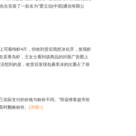
生安装了一款名为“爱立信(中国)通信有限公
图上写着纯虾4斤，但收到货后我把冰化开，发现虾
里在卖青岛虾，王女士看到该商品的封面广告图上
士没想到的是，收货后发现包裹里冰的比重占了很
己实际支付的价格与标价不同。”而该维客超市给
及时翻换标价。
[详细>]