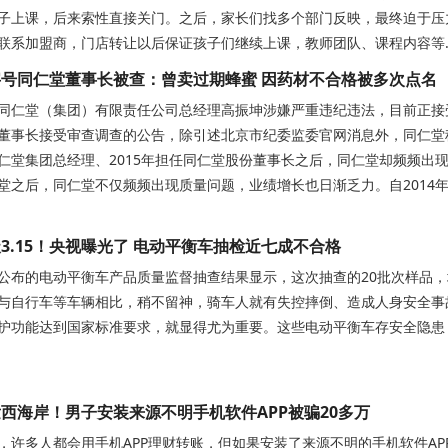
子上课，后来索性直接关门。之后，家长们找多个部门反映，最终迫于压
联系加盟商，门店转让以后保证孩子们继续上课，教师团队、课程内容等..
号同仁堂董事长被查：曾卖过期蜂蜜 因药材不合格被多次点名
同仁堂（集团）有限责任公司总经理高振坤涉嫌严重违纪违法，目前正接
董事长接受审查调查的公告，除引述北京市纪委监委官网消息外，同仁堂称
仁堂集团总经理、2015年担任同仁堂股份董事长之后，同仁堂却频频出
堂之后，同仁堂不仅频频出现质量问题，业绩增长也日渐乏力。自2014年高
3.15！央视曝光了 电动平衡车抽检近七成不合格
公布的电动平衡车产品质量监督抽查结果显示，这次抽查的20批次样品
与自行车等车辆相比，稍不留神，骑车人就有失控摔倒、造成人身安全事
护功能达到国家标准要求，就显得尤为重要。这些电动平衡车存安全隐患
西海岸！男子安装来源不明手机软件APP被骗20多万
，许多人都会用手机APP理财转账，但如果安装了来源不明的手机软件A