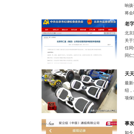
响孩
将会
老字
北京
关于
任同
同仁
天天
最新
绍，
项保
事发
如今