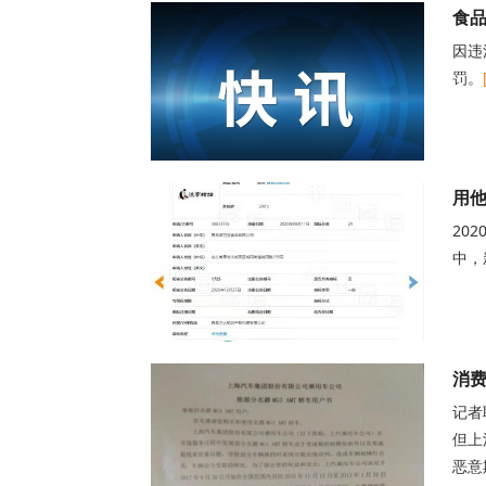
食品
因违
罚。
用他
20
中，
消费
记者
但上
恶意