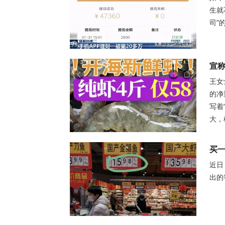
生就
司”
宣称
王女
的净
写着
大，
买一
近日
出的