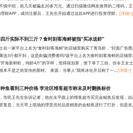
不慎中招，前几天被骗走20多万元。通过扫描微信网友推荐的二维码，王先
的理财APP，成功注册后，王先生开始通过这款APP进行投资理财。
[详细>]
四斤实际不到三斤？食时刻客海鲜被指“买冰送虾”
士在一家平台上名为“食时刻客海鲜”的店铺里购买了青岛虾，“封面广告
重连3斤都不到，这是欺骗消费者吗?该平台上名为食时刻客海鲜的店铺
“开海新鲜虾，纯虾4斤”的字样，觉得很划算，便下单了三份。但令王女
根本不是之前宣传的那样。 来源：当事人“我将冰化开后称了一...
[详细>]
种鱼看到三种价格 李沧区维客超市称未及时翻换标价
，市民王先生告诉记者，他在永平路上的维客超市买完金鲳鱼后发现，自
答复是，当天早上现场的理货员对品质稍差的金鲳鱼进行了打折，但是未