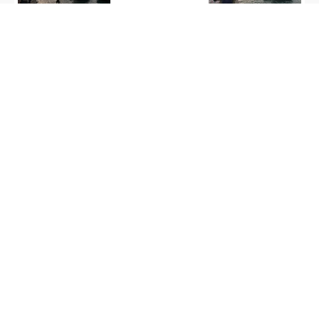
大众·半岛新闻 2025-04-07 19:22
正月忙碌的手艺人
大众·半岛新闻 2025-01-30 15:08
忙碌的守摊人
大众·半岛新闻 2025-01-21 20:47
感谢！青岛跨年夜，这群可爱的环卫人一直在
忙碌