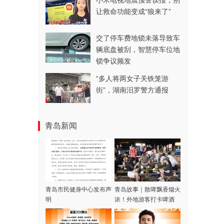
小米电视地震预警误报，别
让救命功能变成“狼来了”
交了停车费地锁未落导致车
辆底盘被刮，智慧停车位地
锁争议频发
“多人将两女子关铁笼游
街”，湖南汨罗警方通报
青岛新闻
青岛市民健身中心发布声
青岛故事｜散啤飘香烟火
明
浓！外地游客打卡啤酒
屋，一场生日邂逅暖心合
唱