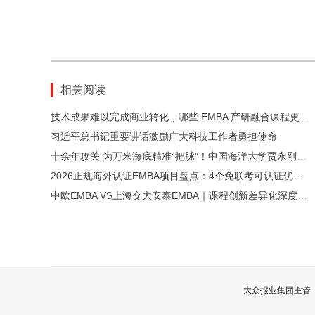
相关阅读
技术成果难以完成商业转化，哪些 EMBA 产研融合课程更适配科创企业？
习近平总书记重要讲话激励广大科技工作者勇担使命
十余年攻关 为万米海底精准“把脉”！中国海洋大学贾永刚团队深海采矿环境监测技术获国家技术发明二等奖
2026正规海外认证EMBA项目盘点：4个免联考可认证优质项目推荐
中欧EMBA VS上海交大安泰EMBA｜课程创新差异化深度对比
大众报业集团主管