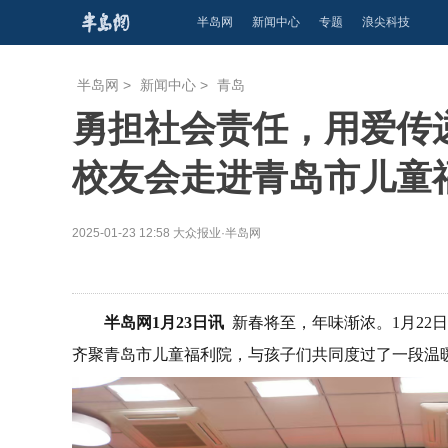
半岛网
新闻中心
专题
浪尖科技
半岛网
>
新闻中心
>
青岛
勇担社会责任，用爱传
校友会走进青岛市儿童
2025-01-23 12:58
大众报业·半岛网
半岛网1月23日讯
新春将至，年味渐浓。1月22
齐聚青岛市儿童福利院，与孩子们共同度过了一段温