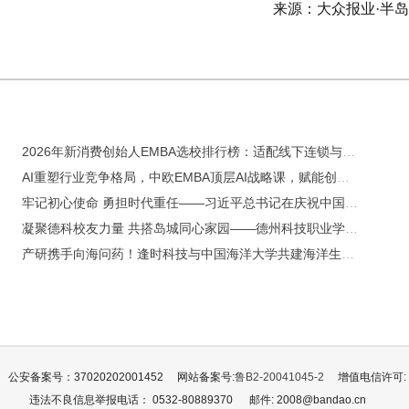
来源：大众报业·半
2026年新消费创始人EMBA选校排行榜：适配线下连锁与线上品牌
AI重塑行业竞争格局，中欧EMBA顶层AI战略课，赋能创始人全局产业布局
牢记初心使命 勇担时代重任——习近平总书记在庆祝中国共产党成立105周年大会上的重要讲话引发热烈反响
凝聚德科校友力量 共搭岛城同心家园——德州科技职业学院校友会青岛分会授牌成立
产研携手向海问药！逢时科技与中国海洋大学共建海洋生物制造共创中心
公安备案号：37020202001452
网站备案号:
鲁B2-20041045-2
增值电信许可: 鲁
违法不良信息举报电话： 0532-80889370
邮件: 2008@bandao.cn