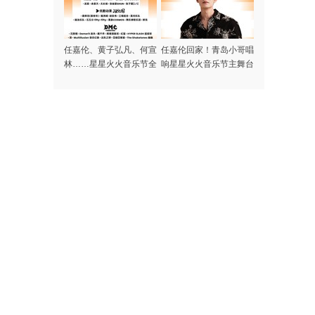
任嘉伦、黄子弘凡、何宣
任嘉伦回家！青岛小哥唱
林……星星火火音乐节全
响星星火火音乐节主舞台
阵容集结完毕，本周末青
岛高新区火热开唱