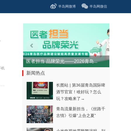
半岛网微博
半岛网微信
A
医者担当 品牌荣光——2026青岛...
手机
新闻热点
长图站 | 第36届青岛国际啤
酒节官宣！啥好玩？怎么
玩？攻略来了→
青岛流量新担当，《丝路千
古情》引爆“上合之夏”