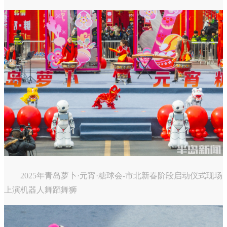
2025年青岛萝卜·元宵·糖球会-市北新春阶段启动仪式现场
上演机器人舞蹈舞狮