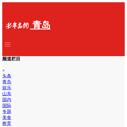
青岛
频道栏目
×
头条
青岛
娱乐
山东
国内
国际
专题
美食
教育