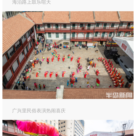
海泊路上鼓乐喧天
广兴里民俗表演热闹喜庆