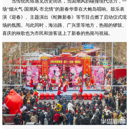
当传统民俗遇见历史街区，当国潮风韵碰撞现代活力，一
场“烟火气·国潮风·市北情”的新春华章在大鲍岛唱响。鼓乐表
演《迎春》、主题演出《蛇舞新春》等节目点燃了启动仪式现
场的氛围。与此同时，海泊路、广兴里等地方，热闹的锣鼓、
喜庆的秧歌也为市民和游客送上了新春的热闹与祝福。