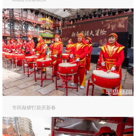
市民敲锣打鼓庆新春