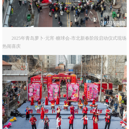
2025年青岛萝卜·元宵·糖球会-市北新春阶段启动仪式现场
热闹喜庆