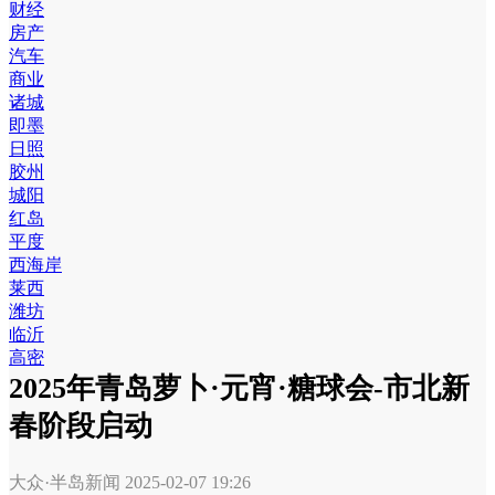
财经
房产
汽车
商业
诸城
即墨
日照
胶州
城阳
红岛
平度
西海岸
莱西
潍坊
临沂
高密
2025年青岛萝卜·元宵·糖球会-市北新
春阶段启动
大众·半岛新闻
2025-02-07 19:26