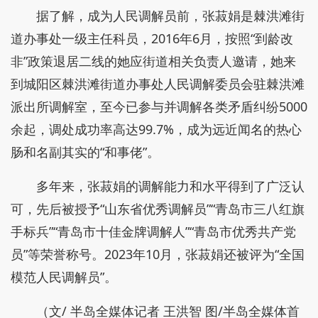
据了解，成为人民调解员前，张菽娟是棘洪滩街
道办事处一级主任科员，2016年6月，按照“到龄改
非”政策退居二线的她应街道相关负责人邀请，她来
到城阳区棘洪滩街道办事处人民调解委员会驻棘洪滩
派出所调解室，至今已参与并调解各类矛盾纠纷5000
余起，调处成功率高达99.7%，成为远近闻名的热心
肠和名副其实的“和事佬”。
多年来，张菽娟的调解能力和水平得到了广泛认
可，先后被授予“山东省优秀调解员”“青岛市三八红旗
手标兵”“青岛市十佳金牌调解人”“青岛市优秀共产党
员”等荣誉称号。2023年10月，张菽娟还被评为“全国
模范人民调解员”。
（文/ 半岛全媒体记者 王洪智 图/半岛全媒体首