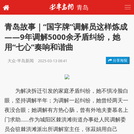
青岛
青岛故事｜“国字牌”调解员这样炼成
——9年调解5000余矛盾纠纷，她
用“七心”奏响和谐曲
大众·半岛新闻
分享海报
2025-03-13 08:41
为解决拆迁引发的家庭矛盾纠纷，她不惧冷脸白
眼，坚持调解半年；为调解一起纠纷，她曾经两天一
夜没合眼；她调解有方热心肠，曾有外地夫妻慕名上
门求助……作为城阳区棘洪滩街道办事处人民调解委
员会驻棘洪滩派出所调解室主任，张菽娟用自己