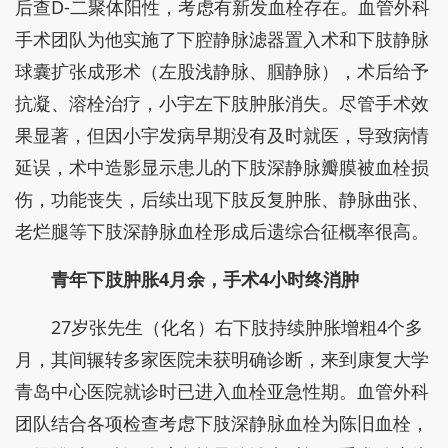
后查D-二聚体阳性，考虑有新发血栓存在。血管外科
手术团队为他实施了下腔静脉滤器置入术和下肢静脉
球囊扩张成形术（左股浅静脉、腘静脉），术后给予
抗凝、溶栓治疗，小宇左下肢肿胀消失。尽管手术效
果显著，但因小宇发病早期没有及时就医，导致病情
延误，术中造影显示患儿的下肢深静脉瓣膜被血栓损
伤，功能丧失，后续出现下肢反复肿胀、静脉曲张、
老烂腿等下肢深静脉血栓形成后遗综合征概率很高。
青年下肢肿胀4月余，手术4小时终消肿
27岁张先生（化名）右下肢持续肿胀增粗4个多
月，其间辗转多家医院未获明确诊断，来到康复大学
青岛中心医院就诊时已进入血栓亚急性期。血管外科
团队结合各项检查考虑下肢深静脉血栓为陈旧血栓，