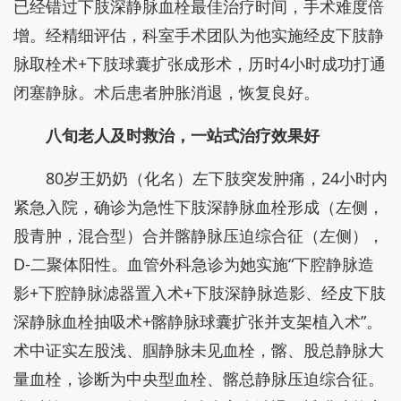
已经错过下肢深静脉血栓最佳治疗时间，手术难度倍
增。经精细评估，科室手术团队为他实施经皮下肢静
脉取栓术+下肢球囊扩张成形术，历时4小时成功打通
闭塞静脉。术后患者肿胀消退，恢复良好。
八旬老人及时救治，一站式治疗效果好
80岁王奶奶（化名）左下肢突发肿痛，24小时内
紧急入院，确诊为急性下肢深静脉血栓形成（左侧，
股青肿，混合型）合并髂静脉压迫综合征（左侧），
D-二聚体阳性。血管外科急诊为她实施“下腔静脉造
影+下腔静脉滤器置入术+下肢深静脉造影、经皮下肢
深静脉血栓抽吸术+髂静脉球囊扩张并支架植入术”。
术中证实左股浅、腘静脉未见血栓，髂、股总静脉大
量血栓，诊断为中央型血栓、髂总静脉压迫综合征。