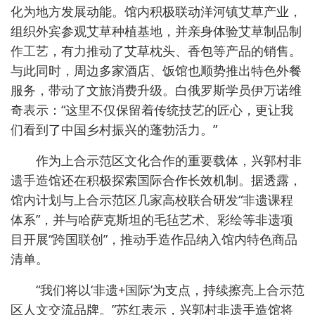
化为地方发展动能。馆内积极联动洋河镇艾草产业，
组织外宾参观艾草种植基地，并亲身体验艾草制品制
作工艺，有力推动了艾草枕头、香包等产品的销售。
与此同时，周边多家酒店、饭馆也顺势推出特色外餐
服务，带动了文旅消费升级。白俄罗斯学员伊万诺维
奇表示：“这里不仅保留着传统技艺的匠心，更让我
们看到了中国乡村振兴的蓬勃活力。”
作为上合示范区文化合作的重要载体，兴郭村非
遗手造馆还在积极探索国际合作长效机制。据透露，
馆内计划与上合示范区几家高校联合研发“非遗课程
体系”，并与哈萨克斯坦的毛毡艺术、彩绘等非遗项
目开展“跨国联创”，推动手造作品纳入馆内特色商品
清单。
“我们将以‘非遗+国际’为支点，持续擦亮上合示范
区人文交流品牌。”苏红表示，兴郭村非遗手造馆将