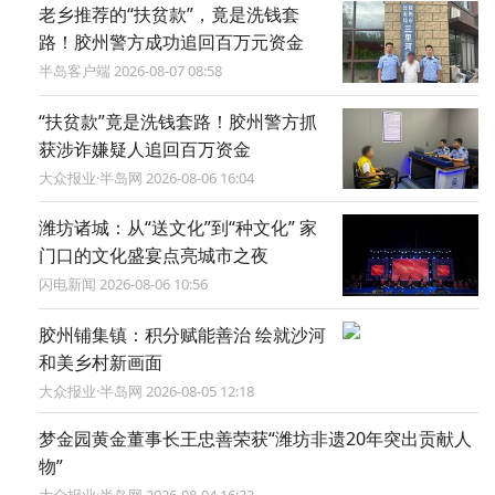
老乡推荐的“扶贫款”，竟是洗钱套
路！胶州警方成功追回百万元资金
半岛客户端 2026-08-07 08:58
​“扶贫款”竟是洗钱套路！胶州警方抓
获涉诈嫌疑人追回百万资金
大众报业·半岛网 2026-08-06 16:04
潍坊诸城：从“送文化”到“种文化” 家
门口的文化盛宴点亮城市之夜
闪电新闻 2026-08-06 10:56
胶州铺集镇：积分赋能善治 绘就沙河
和美乡村新画面
大众报业·半岛网 2026-08-05 12:18
梦金园黄金董事长王忠善荣获“潍坊非遗20年突出贡献人
物”
大众报业·半岛网 2026-08-04 16:33