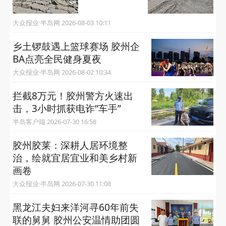
大众报业·半岛网 2026-08-03 10:11
乡土锣鼓遇上篮球赛场 胶州企
BA点亮全民健身夏夜
大众报业·半岛网 2026-08-02 10:34
拦截8万元！胶州警方火速出
击，3小时抓获电诈“车手”
半岛客户端 2026-07-30 16:58
胶州胶莱：深耕人居环境整
治，绘就宜居宜业和美乡村新
画卷
大众报业·半岛网 2026-07-30 11:08
黑龙江夫妇来洋河寻60年前失
联的舅舅 胶州公安温情助团圆