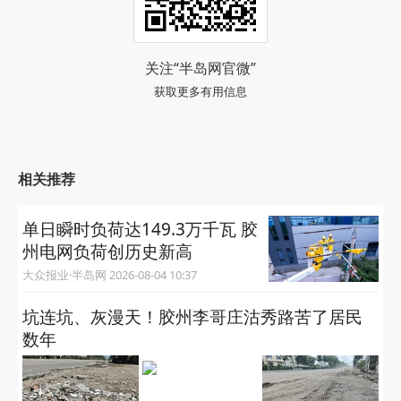
关注“半岛网官微”
获取更多有用信息
相关推荐
单日瞬时负荷达149.3万千瓦 胶
州电网负荷创历史新高
大众报业·半岛网 2026-08-04 10:37
坑连坑、灰漫天！胶州李哥庄沽秀路苦了居民
数年