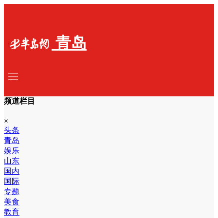
青岛
频道栏目
×
头条
青岛
娱乐
山东
国内
国际
专题
美食
教育