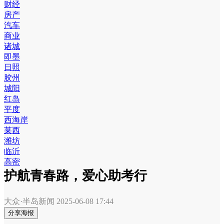
财经
房产
汽车
商业
诸城
即墨
日照
胶州
城阳
红岛
平度
西海岸
莱西
潍坊
临沂
高密
护航青春路，爱心助考行
大众·半岛新闻
2025-06-08 17:44
分享海报