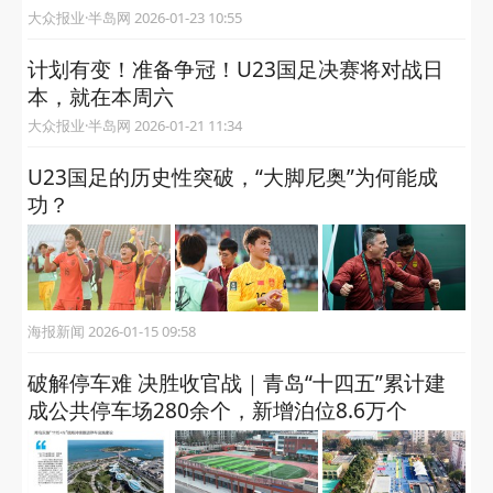
大众报业·半岛网 2026-01-23 10:55
计划有变！准备争冠！U23国足决赛将对战日
本，就在本周六
大众报业·半岛网 2026-01-21 11:34
U23国足的历史性突破，“大脚尼奥”为何能成
功？
海报新闻 2026-01-15 09:58
破解停车难 决胜收官战｜青岛“十四五”累计建
成公共停车场280余个，新增泊位8.6万个