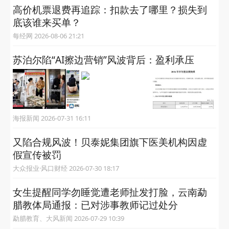
高价机票退费再追踪：扣款去了哪里？损失到
底该谁来买单？
每经网 2026-08-06 21:21
苏泊尔陷“AI擦边营销”风波背后：盈利承压
海报新闻 2026-07-31 16:11
又陷合规风波！贝泰妮集团旗下医美机构因虚
假宣传被罚
大众报业·风口财经 2026-07-30 18:17
女生提醒同学勿睡觉遭老师扯发打脸，云南勐
腊教体局通报：已对涉事教师记过处分
勐腊教育、大风新闻 2026-07-29 10:39