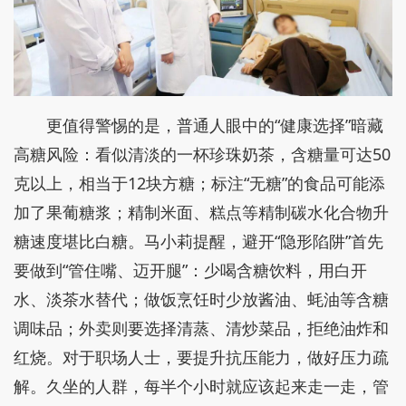
更值得警惕的是，普通人眼中的“健康选择”暗藏
高糖风险：看似清淡的一杯珍珠奶茶，含糖量可达50
克以上，相当于12块方糖；标注“无糖”的食品可能添
加了果葡糖浆；精制米面、糕点等精制碳水化合物升
糖速度堪比白糖。马小莉提醒，避开“隐形陷阱”首先
要做到“管住嘴、迈开腿”：少喝含糖饮料，用白开
水、淡茶水替代；做饭烹饪时少放酱油、蚝油等含糖
调味品；外卖则要选择清蒸、清炒菜品，拒绝油炸和
红烧。对于职场人士，要提升抗压能力，做好压力疏
解。久坐的人群，每半个小时就应该起来走一走，管