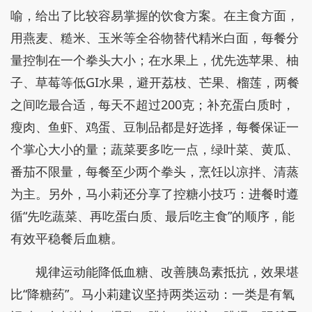
喻，给出了比较容易掌握的饮食方案。在主食方面，
用燕麦、糙米、玉米等全谷物替代精米白面，每餐分
量控制在一个拳头大小；在水果上，优先选苹果、柚
子、草莓等低GI水果，避开荔枝、芒果、榴莲，两餐
之间吃最合适，每天不超过200克；补充蛋白质时，
瘦肉、鱼虾、鸡蛋、豆制品都是好选择，每餐保证一
个掌心大小的量；蔬菜要多吃一点，绿叶菜、黄瓜、
番茄不限量，每餐至少两个拳头，烹饪以凉拌、清蒸
为主。另外，马小莉还分享了控糖小技巧：进餐时遵
循“先吃蔬菜、再吃蛋白质、最后吃主食”的顺序，能
有效平稳餐后血糖。
规律运动能降低血糖、改善胰岛素抵抗，效果堪
比“降糖药”。马小莉建议坚持两类运动：一类是有氧