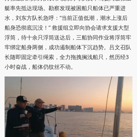
艇率先抵达现场。勘察发现被困船只船体已严重进
水，刘东方队长急呼：“当前正值低潮，潮水上涨后
船身恐彻底沉没！” 救援组立即向协会请求支援大型
浮筒，待十余只浮筒送达后，三船协同作业将浮筒牢
牢绑定船身两侧，成功遏制船体下沉趋势。吕文召队
长随即固定牵引绳索，全力拖拽搁浅船只，然历经3
小时奋战，船体仍纹丝不动。