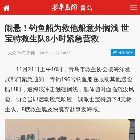
青岛
闹悬！钓鱼船为救他船意外搁浅 世
宝特救生队8小时紧急营救
大众·半岛新闻
分享海报
2025-11-22 14:23
11月21日上午10时，青岛市救生协会接海洋发
展部门紧急通知，青钓196号钓鱼船在救助其他遇险
船只时，遭海浪冲击触礁搁浅，船体随时面临沉没风
险。协会当即启动应急响应，调派世宝特旗下4支救
生队、8艘救生艇及快艇奔赴事发海域。