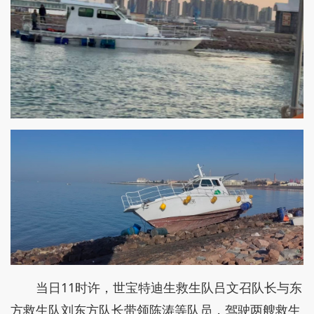
当日11时许，世宝特迪生救生队吕文召队长与东
方救生队刘东方队长带领陈涛等队员，驾驶两艘救生