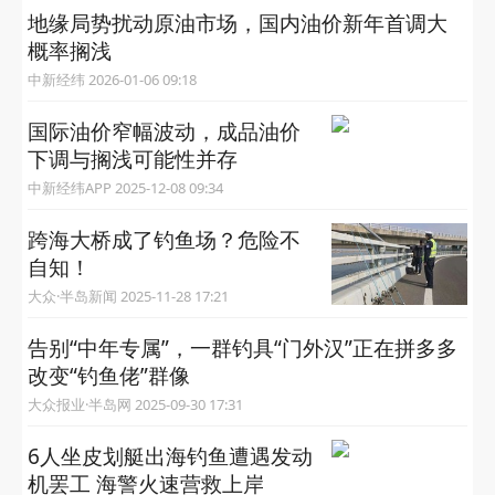
地缘局势扰动原油市场，国内油价新年首调大
概率搁浅
中新经纬 2026-01-06 09:18
国际油价窄幅波动，成品油价
下调与搁浅可能性并存
中新经纬APP 2025-12-08 09:34
跨海大桥成了钓鱼场？危险不
自知！
大众·半岛新闻 2025-11-28 17:21
告别“中年专属”，一群钓具“门外汉”正在拼多多
改变“钓鱼佬”群像
大众报业·半岛网 2025-09-30 17:31
6人坐皮划艇出海钓鱼遭遇发动
机罢工 海警火速营救上岸