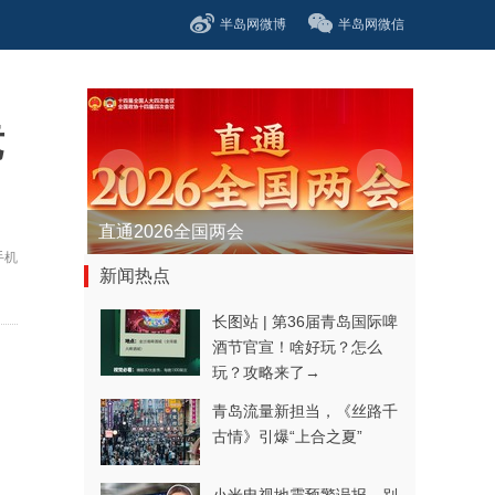
半岛网微博
半岛网微信
竞
直通2026全国两会
手机
新闻热点
长图站 | 第36届青岛国际啤
酒节官宣！啥好玩？怎么
，
玩？攻略来了→
青岛流量新担当，《丝路千
古情》引爆“上合之夏”