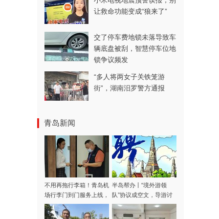
小米电视地震预警误报，别
让救命功能变成“狼来了”
交了停车费地锁未落导致车
辆底盘被刮，智慧停车位地
锁争议频发
“多人将两女子关铁笼游
街”，湖南汨罗警方通报
青岛新闻
不用再拖行李箱！青岛机
半岛帮办丨“境外游领
场行李门到门服务上线，
队”协议成空文，导游讨
涵盖31家航司，青岛潍
费多日不成！记者采访当
坊多区市可用
天，款项连夜退回