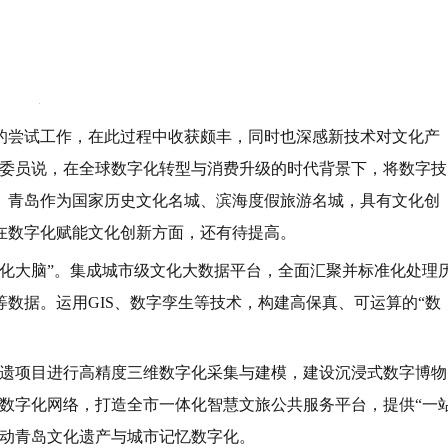
的明珠”。当前，全球人形机器人产业正处于从概念验证向场景赋
的焦点。
定数量的企业集聚是青岛市人形机器人产业发展由量变到质变的初
，人形机器人40%~50%的供应链与智能网联汽车高度重合，
。
台。支持智能网联汽车与人形机器人龙头企业共建智能汽车—人
、运动控制等共性技术，建立联合实验室和中试平台，推动技术
能决策模块等交叉领域，设立专项攻关计划。
计算中心，建设智能网联汽车和人形机器人产业共享的人工智能训
动驾驶数据和人形机器人操作数据融合训练。”张炳君委员说，未
研究院等设立智能移动体联合实验室，重点突破多模态环境感知
难题，形成可复用技术模块库。