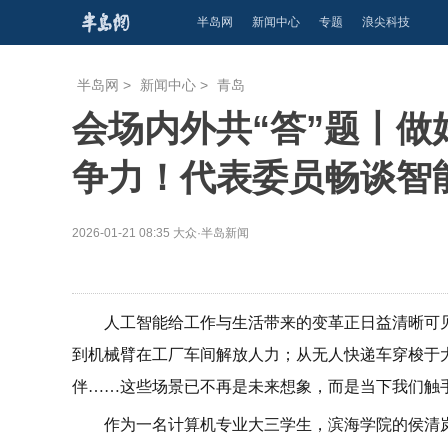
半岛网
新闻中心
专题
浪尖科技
半岛网
>
新闻中心
>
青岛
会场内外共“答”题丨做
争力！代表委员畅谈智
2026-01-21 08:35
大众·半岛新闻
人工智能给工作与生活带来的变革正日益清晰可见。从
到机械臂在工厂车间解放人力；从无人快递车穿梭于
伴……这些场景已不再是未来想象，而是当下我们触
作为一名计算机专业大三学生，滨海学院的侯清