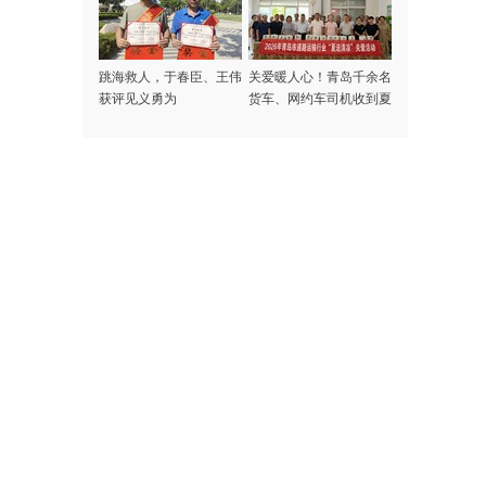
跳海救人，于春臣、王伟
关爱暖人心！青岛千余名
获评见义勇为
货车、网约车司机收到夏
日专属清凉礼包