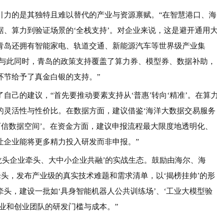
引力的是其独特且难以替代的产业与资源禀赋。“在智慧港口、海
、算力到验证场景的‘全栈支持’。对企业来说，这是避开通用
青岛还拥有智能家电、轨道交通、新能源汽车等世界级产业集
’。与此同时，青岛的政策支持覆盖了算力券、模型券、数据补助，
环节给予了真金白银的支持。”
自己的建议，“首先要推动要素支持从‘普惠’转向‘精准’。在算
的灵活性与性价比。在数据方面，建议借鉴‘海洋大数据交易服务
可信数据空间’。在资金方面，建议申报流程最大限度地透明化、
让企业能将更多精力投入研发而非申报。”
龙头企业牵头、大中小企业共融’的实战生态。鼓励由海尔、海
牵头，发布产业级的真实技术难题和需求清单，以‘揭榜挂帅’的形
头，建设一批如‘具身智能机器人公共训练场’、‘工业大模型验
业和创业团队的研发门槛与成本。”