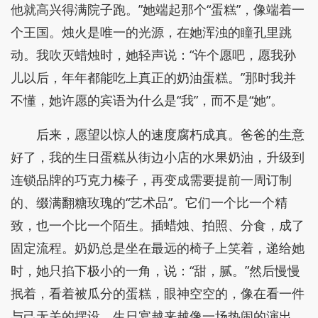
他就高兴得满院子跑。”她端起那个“蛋糕”，像端着一
个王国。烛火是唯一的光源，在她浑浊的瞳孔里跳
动。我吹灭蜡烛时，她轻声说：“许个愿吧，愿我孙
儿以后，年年都能吃上真正的奶油蛋糕。”那时我并
不懂，她许愿的宾语为什么是“我”，而不是“她”。
后来，愿望以惊人的速度腐朽成真。爸爸的生意
好了，我的生日蛋糕从街边小店的水果奶油，升级到
连锁品牌的巧克力榛子，再变成需要提前一周订制
的、缀满翻糖玫瑰的“艺术品”。它们一个比一个精
致，也一个比一个陌生。插蜡烛、拍照、分食，成了
固定流程。奶奶总是坐在最远的椅子上笑着，递给她
时，她只掐下极小的一角，说：“甜，腻。”然后慢慢
抿着，看着被瓜分的蛋糕，眼神空空的，像在看一件
与己无关的摆设。生日宴越来越像一场热闹的演出，