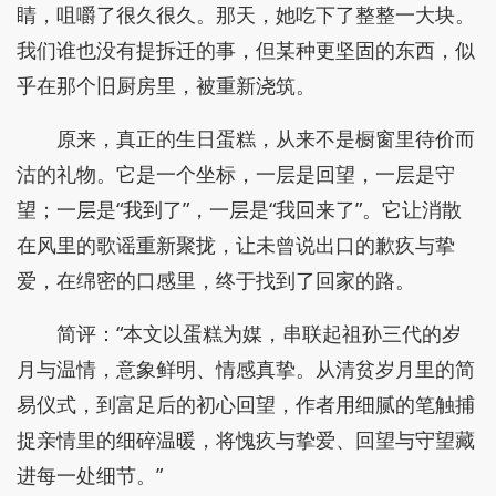
睛，咀嚼了很久很久。那天，她吃下了整整一大块。
我们谁也没有提拆迁的事，但某种更坚固的东西，似
乎在那个旧厨房里，被重新浇筑。
原来，真正的生日蛋糕，从来不是橱窗里待价而
沽的礼物。它是一个坐标，一层是回望，一层是守
望；一层是“我到了”，一层是“我回来了”。它让消散
在风里的歌谣重新聚拢，让未曾说出口的歉疚与挚
爱，在绵密的口感里，终于找到了回家的路。
简评：“本文以蛋糕为媒，串联起祖孙三代的岁
月与温情，意象鲜明、情感真挚。从清贫岁月里的简
易仪式，到富足后的初心回望，作者用细腻的笔触捕
捉亲情里的细碎温暖，将愧疚与挚爱、回望与守望藏
进每一处细节。
”