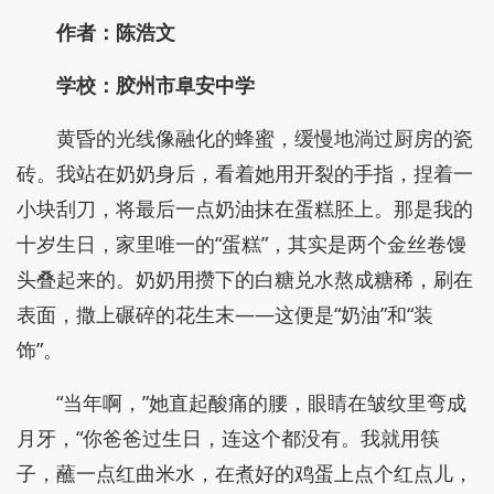
作者：陈浩文
学校：胶州市阜安中学
黄昏的光线像融化的蜂蜜，缓慢地淌过厨房的瓷
砖。我站在奶奶身后，看着她用开裂的手指，捏着一
小块刮刀，将最后一点奶油抹在蛋糕胚上。那是我的
十岁生日，家里唯一的“蛋糕”，其实是两个金丝卷馒
头叠起来的。奶奶用攒下的白糖兑水熬成糖稀，刷在
表面，撒上碾碎的花生末——这便是“奶油”和“装
饰”。
“当年啊，”她直起酸痛的腰，眼睛在皱纹里弯成
月牙，“你爸爸过生日，连这个都没有。我就用筷
子，蘸一点红曲米水，在煮好的鸡蛋上点个红点儿，