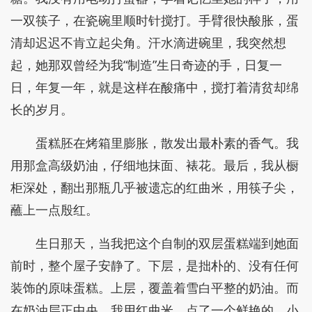
一双筷子，在瓷碗里顺时针搅打。手臂很快酸胀，蛋
清却迟迟不肯立起尖角。汗水滴进碗里，我突然想
起，她那双曾经为我“制造”生日奇迹的手，日复一
日，年复一年，就是这样在酸痛中，搅打着清贫却绵
长的岁月。
蛋糕胚在烤箱里膨胀，散发出最朴素的香气。我
用那盒高级奶油，仔细地抹面、裱花。最后，我从橱
柜深处，翻出那瓶几乎被遗忘的红曲米，用筷子尖，
蘸上一点殷红。
生日那天，当我把这个自制的双层蛋糕端到她面
前时，整个屋子安静了。下层，是拙朴的、没有任何
装饰的原味蛋糕。上层，覆盖着雪白平整的奶油。而
在奶油层正中央，我用红曲米，点了一个鲜艳的、小