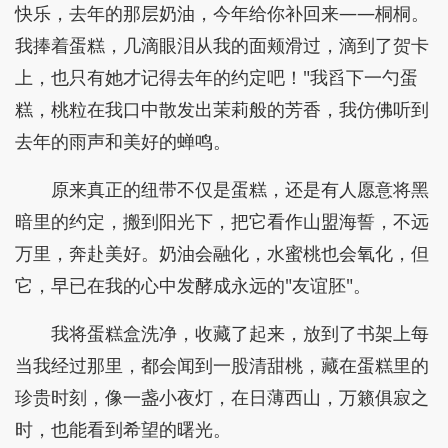
快乐，去年的那层奶油，今年给你补回来——桐桐。
我捧着蛋糕，几滴眼泪从我的面颊滑过，滴到了贺卡
上，也只有她才记得去年的约定吧！"我舀下一勺蛋
糕，桃粒在我口中散发出茉莉般的芳香，我仿佛听到
去年的雨声和美好的蝉鸣。
原来真正的纽带不仅是蛋糕，还是有人愿意将黑
暗里的约定，搬到阳光下，把它看作山盟海誓，不远
万里，奔赴美好。奶油会融化，水蜜桃也会氧化，但
它，早已在我的心中发酵成永远的"友谊胚"。
我将蛋糕盒洗净，收藏了起来，放到了书架上每
当我经过那里，都会闻到一股清甜桃，藏在蛋糕里的
珍贵时刻，像一盏小夜灯，在日薄西山，万籁俱寂之
时，也能看到希望的曙光。