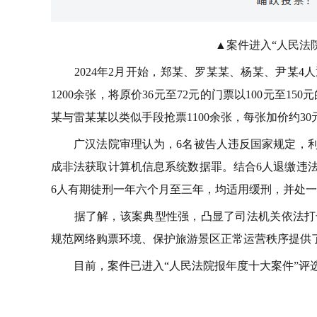
▲案件进入“人民法
2024年2月开始，郑某、罗某某、杨某、尹某4
1200余张，将原价36元至72元的门票以100元至1
某与雷某某以类似手段抢票1100余张，每张加价约30
广汉法院审理认为，6名被告人违反国家规定，利
成非法获取计算机信息系统数据罪。结合6人退缴违
6人有期徒刑一年六个月至三年，均适用缓刑，并处
据了解，该案典型性强，凸显了司法机关依法打击
规范网络购票环境、保护旅游景区正常运营秩序提供
目前，案件已进入“人民法院报年度十大案件”评选