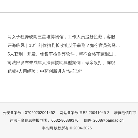
两女子狂奔硬闯三星堆博物馆，工作人员追赶拦截，客服：建议提前五天预约
评海临风｜13年前偷拍县长收礼父子获刑？如今官员落马，旧案引热议，切莫用舆论剧情替代司法事实！
5人获刑！开发、销售车检作弊软件，帮不合格车蒙混过关牟利
司法部发布未成年人法律援助典型案例：母亲殴打、冻饿、捆绑、凌辱3岁幼儿获刑一年
靶标+人用经验：中药创新进入“快车道”
公安备案号：37020202001452
网站备案号:
鲁B2-20041045-2
增值电信许可: 鲁
违法不良信息举报电话： 0532-80889370
邮件: 2008@bandao.cn
半岛网
版权所有 © 2004-2026