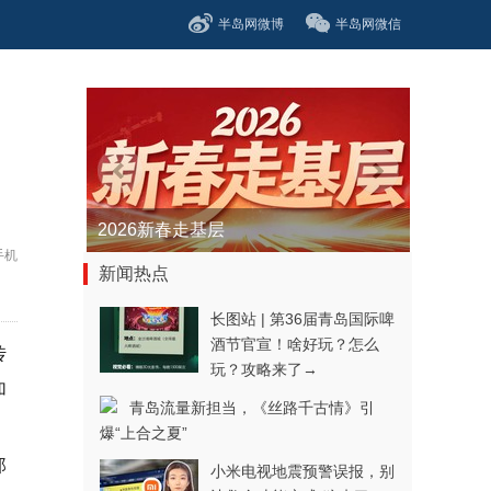
半岛网微博
半岛网微信
2026新春走基层
手机
新闻热点
长图站 | 第36届青岛国际啤
酒节官宣！啥好玩？怎么
传
玩？攻略来了→
加
青岛流量新担当，《丝路千古情》引
爆“上合之夏”
郑
小米电视地震预警误报，别