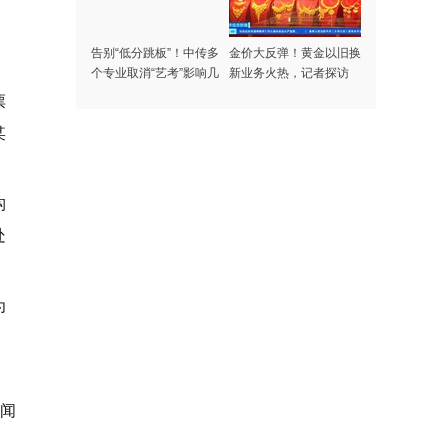
告别“低分跳板”！中传多
金价大反弹！黄金以旧换
个专业取消“艺考”影响几
新业务火热，记者探访
何？
票
某
构
处
为
闻