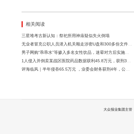
相关阅读
三星堆考古新认知：祭祀所用神庙疑似失火倒塌
无业者冒充公职人员潜入机关顺走涉密U盘和300多份文件，获刑1年
男子网购“乖乖水”等掺入多名女性饮品，迷晕对方后实施猥亵并拍视频传播，获刑5年
1人侵入并倒卖某战区医院药品数据获利45.8万元，获刑3年半
评海临风｜半年侵吞65.5万元 ，业委会财务获刑4年，公共收益不是唐僧肉，层层监督如何不再成摆设？
大众报业集团主管