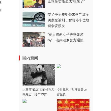
让救命功能变成“狼来了”
数
T
交了停车费地锁未落导致车
辆底盘被刮，智慧停车位地
锁争议频发
“多人将两女子关铁笼游
街”，湖南汨罗警方通报
国内新闻
大熊猫“硗远”因病抢救无
今日立秋：时序更替 从
效死亡，终年33岁
容生长