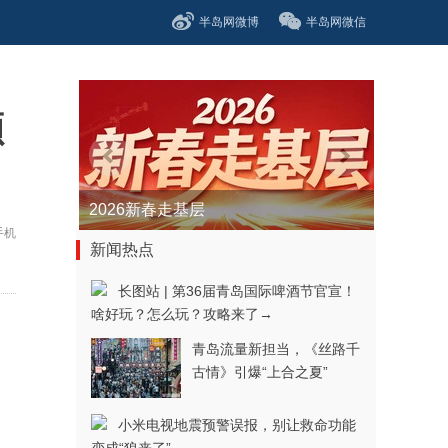
半岛网微博
半岛网微信
额
2026新春走基层
手机
新闻热点
长图站 | 第36届青岛国际啤酒节官宣！
啥好玩？怎么玩？攻略来了→
青岛流量新担当，《丝路千
古情》引爆“上合之夏”
小米电视地震预警误报，别让救命功能