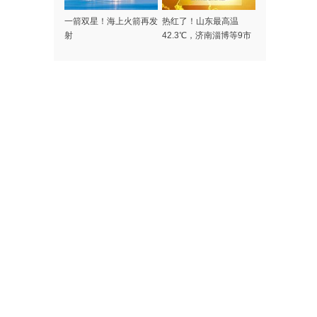
一箭双星！海上火箭再发
热红了！山东最高温
射
42.3℃，济南淄博等9市
开启“4天炙烤模式”