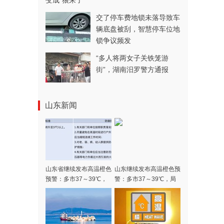
变成“狼来了”
交了停车费地锁未落导致车
辆底盘被刮，智慧停车位地
锁争议频发
“多人将两女子关铁笼游
街”，湖南汨罗警方通报
山东新闻
山东省继续发布高温橙色
山东继续发布高温橙色预
预警：多市37～39℃，
警：多市37～39℃，局
局部可达40℃以上
部可达40℃以上