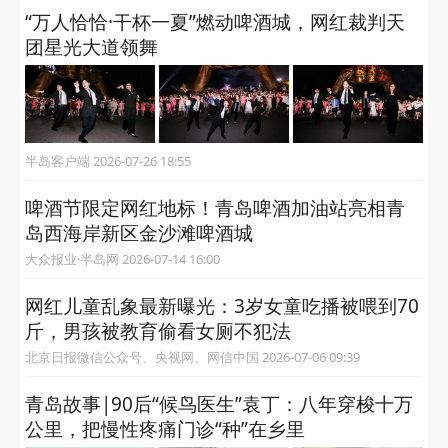
“万人恰恰·干杯一夏”燃动啤酒城，网红裁判天
团星光大道领舞
半岛客户端 2026-07-26 18:55
啤酒节限定网红地标！青岛啤酒加油站亮相青
岛西海岸新区金沙滩啤酒城
大众报业·半岛网 2026-07-14 16:00
网红儿童乱象最新曝光：3岁女童吃播被喂到70
斤，男孩被教育偷看女厕不犯法
北京日报微信公众号、央视网、网信中国 2026-07-06 09:39
青岛故事|90后“候鸟医生”袁丁：八年穿梭十万
公里，把慢性疼痛门诊“种”在乡里