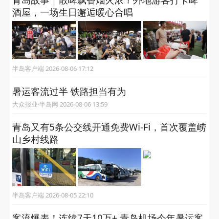
青岛故事｜散啤飘香烟火浓！外地游客打卡啤
酒屋，一场生日邂逅暖心合唱
半岛客户端 2026-08-06 17:12
暑运客流过半 铁路担当有为
大众报业·半岛网 2026-08-06 13:59
青岛又有5条公交线开通免费Wi-Fi，首次覆盖崂
山乡村线路
半岛客户端 2026-08-05 22:10
客流爆表！连续7天10万+ 青岛机场今年暑运客