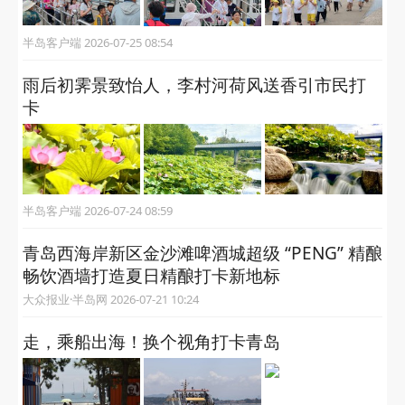
半岛客户端 2026-07-25 08:54
雨后初霁景致怡人，李村河荷风送香引市民打
卡
半岛客户端 2026-07-24 08:59
青岛西海岸新区金沙滩啤酒城超级 “PENG” 精酿
畅饮酒墙打造夏日精酿打卡新地标
大众报业·半岛网 2026-07-21 10:24
走，乘船出海！换个视角打卡青岛