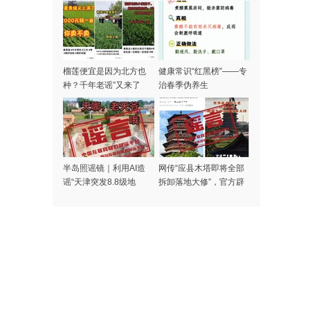
榴莲便宜是因为北方也
健康常识“红黑榜”——专
种？千年老谣”又来了
治春季伪养生
半岛照谣镜｜利用AI造
网传“应县木塔即将全部
谣“天津突发8.8级地
拆卸落地大修”，官方辟
震”者被处罚
谣