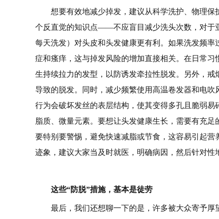
想要有效地减少掉发，建议从科学洗护、物理保
个反直觉的知识点——不应盲目减少洗头次数，对于亚
每天洗发）对头皮和头发健康更有利。如果洗发频率
症和瘙痒，这与掉发风险的增加直接相关。在日常习
生持续拉力的发型，以防诱发牵拉性脱发。另外，戒
导致的脱发。同时，减少频繁使用高温卷发器和电吹
行为会破坏发丝的表层结构，使其变得多孔且脆弱易
脂质、微量元素。要想让头发健康生长，需要有充足的
要特别要警惕，避免快速减脂或节食，这容易引起营
迹象，建议大家当及时就医，明确病因，然后针对性
这些“防脱”措施，基本是徒劳
最后，我们还想聊一下的是，许多被大众寄予厚