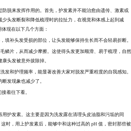
过防脱来发挥作用的。首先，护发素并不能治愈由遗传、激素或
减少头发断裂和降低梳理时的拉扯力，在视觉和体感上起到减
用体现在以下几个方面：
层，填补头发受损的部位，让头发能够保持生长而不会轻易折断
滑毛鳞片，从而减少摩擦。这使得头发更加顺滑、易于梳理，自
健康头发被意外拔除掉。
的洗发和护理频率，能显著改善大家对脱发严重程度的自我感知
的断发现象也减少了。
们接着往下看。
再用护发素。这主要是因为洗发露在清理头皮油脂和污垢的同
，这时，用上护发素后，能够中和这种过高的 pH 值，密封那些被