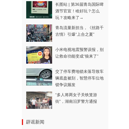
长图站 | 第36届青岛国际啤
酒节官宣！啥好玩？怎么
玩？攻略来了→
青岛流量新担当，《丝路千
古情》引爆“上合之夏”
小米电视地震预警误报，别
让救命功能变成“狼来了”
交了停车费地锁未落导致车
辆底盘被刮，智慧停车位地
锁争议频发
“多人将两女子关铁笼游
街”，湖南汨罗警方通报
辟谣新闻