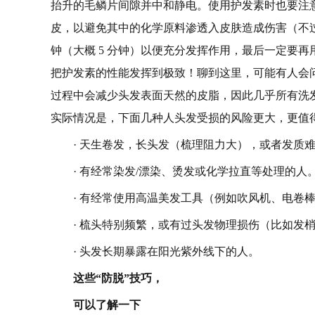
抬升的毛鳞片间隙并中和静电。使用护发素时也要注
皮，以避免其中的化学原料渗透入皮肤造成伤害（不
钟（大概 5 分钟）以便充分发挥作用，最后一定要
把护发素的性能发挥到极致！聊到这里，可能有人会
过程中会减少头发表面天然的皮脂，因此几乎所有洗
实际情况是，下面几种人头发受损的风险更大，更值
· 天生卷发，长头发（梳理阻力大），或者发质
· 有经常染发/漂染、烫发或化学拉直等处理的人
· 有经常使用高温美发工具（例如吹风机、电卷
· 梳头特别频繁，或有过头发物理损伤（比如发
· 头发长期暴露在阳光紫外线下的人。
这些“防脱”技巧，
可以了解一下