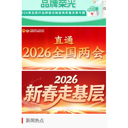
。
然
。
新闻热点