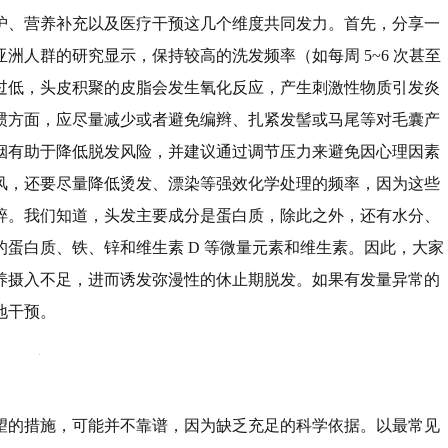
护、营养补充以及医疗干预这几个维度共同发力。首先，分享一
洲人群的研究显示，保持较高的洗发频率（如每周 5~6 次甚至
过低，头皮积聚的皮脂会发生氧化反应，产生刺激性物质引发炎
惯方面，应尽量减少或者避免编辫、扎紧发髻或马尾等对毛囊产
烟有助于降低脱发风险，并建议通过调节压力来避免因心理因素
风，还要尽量降低烫发、漂染等强效化学处理的频率，因为这些
碎。我们知道，头发主要成分是蛋白质，除此之外，还有水分、
蛋白质、铁、锌和维生素 D 等微量元素和维生素。因此，大家
养摄入不足，进而诱发弥漫性的休止期脱发。如果有发量异常的
地干预。
望的措施，可能并不靠谱，因为缺乏充足的科学依据。以最常见