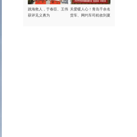
跳海救人，于春臣、王伟
关爱暖人心！青岛千余名
获评见义勇为
货车、网约车司机收到夏
日专属清凉礼包