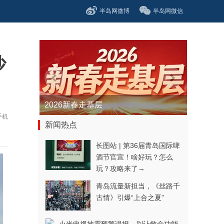
半岛网微博
半岛网微信
沙
青春逐梦正当时——聚焦2026年中...
手机
新闻热点
长图站 | 第36届青岛国际啤
酒节官宣！啥好玩？怎么
玩？攻略来了→
青岛流量新担当，《丝路千
古情》引爆“上合之夏”