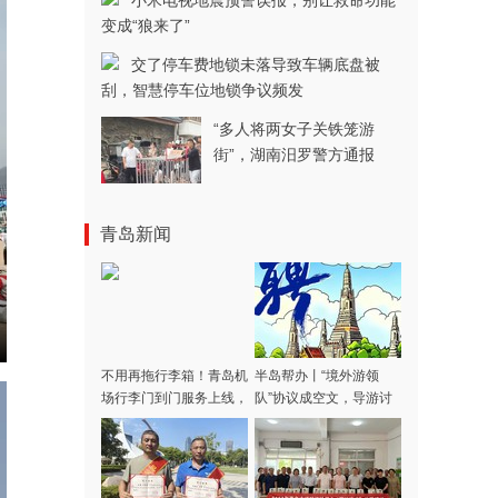
小米电视地震预警误报，别让救命功能
变成“狼来了”
交了停车费地锁未落导致车辆底盘被
刮，智慧停车位地锁争议频发
“多人将两女子关铁笼游
街”，湖南汨罗警方通报
青岛新闻
不用再拖行李箱！青岛机
半岛帮办丨“境外游领
场行李门到门服务上线，
队”协议成空文，导游讨
涵盖31家航司，青岛潍
费多日不成！记者采访当
坊多区市可用
天，款项连夜退回