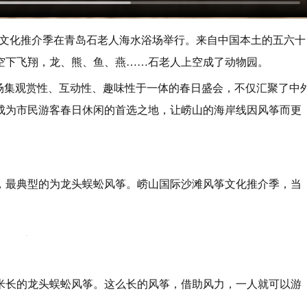
沙滩风筝文化推介季在青岛石老人海水浴场举行。来自中国本土的五六十
空下飞翔，龙、熊、鱼、燕……石老人上空成了动物园。
这场集观赏性、互动性、趣味性于一体的春日盛会，不仅汇聚了中
成为市民游客春日休闲的首选之地，让崂山的海岸线因风筝而更
，最典型的为龙头蜈蚣风筝。崂山国际沙滩风筝文化推介季，当