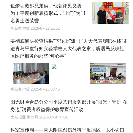
鱼鳞坝救起兄弟俩，他获评见义勇
为！平度创新表扬形式，“上门”为11
名勇士送荣誉
半岛客户端 2026-07-23 22:52
要彻底解决检查结果“下转上”难 ！“人大代表履职在线”走
进青岛平度行知实验学校人大代表之家，听居民反映社
区医疗服务的那些“烦心事”
半岛客户端 2026-07-23 08:45
阳光财险青岛分公司平度营销服务部开展“阳光・守护 在
身边”消费者权益保护教育宣传活动
大众报业·半岛网 2026-07-20 17:20
科室宣传周——青大附院创伤外科平度病区，以小切口