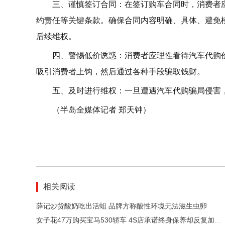
三、谨慎签订合同：在签订购车合同时，消费者
约责任等关键条款。确保合同内容明确、具体、避免
后续维权。
四、警惕低价诱惑：消费者应理性看待汽车代购
吸引消费者上钩，然后通过各种手段骗取钱财。
五、及时进行维权：一旦遭遇汽车代购骗局侵害
（半岛全媒体记者 郑天钟）
相关阅读
薛记炒货酸奶吃出活蛆 品牌方称酸性环境无法滋生虫卵
女子花47万购买宝马530轿车 4S店承诺终身保养却反复加价 车主维权时踏空摔成骨折 店方仅愿出于人道主义认部分医疗费