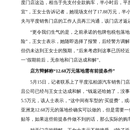
度门店这边，相当于先支付全款购车，半小时后，平度
宜”，王女士告诉记者，她现场支付了17.88万元，
夫与平度销售门店的工作人员再三沟通，该门店才返还
“更令我们生气的是，之前承诺的包牌包税包落
险”，王女士表示，她随即选择了报警，后经警方调
但仍未达到王女士的预期，“后来考虑到这事已历经近
一’假期前后，无奈地和门店达成和解”。
店方辩解称“12.68万元落地需有前提条件”
5月15日，记者联系上了平度泓柏源汽车销售门
且公司已经与王女士达成和解，“钱返还给她了，没事
5.5万元，该人士表示，“这中间有车型的‘买提费’
亚洲龙12.68万元的落地价确实可以做的，但是需
贴等，如果这些前提条件做不到的话，那么实际的购