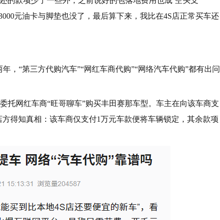
还的款项少了一些外，之前说好的包落地费用也成‘空头支
000元油卡与脚垫也没了，最后算下来，我比在4S店正常买车还
年，“第三方代购汽车”“网红车商代购”“网络汽车代购”都有出问
委托网红车商“旺哥聊车”购买丰田赛那车型。车主在向该车商支
S店方得知真相：该车商仅支付1万元车款便将车辆锁定，其余款项