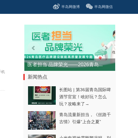
半岛网微博
半岛网微信
医者担当 品牌荣光——2026青岛...
手机
新闻热点
长图站 | 第36届青岛国际啤
酒节官宣！啥好玩？怎么
玩？攻略来了→
青岛流量新担当，《丝路千
。
古情》引爆“上合之夏”