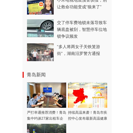
小米电视地震预警误报，别
让救命功能变成“狼来了”
交了停车费地锁未落导致车
辆底盘被刮，智慧停车位地
的
锁争议频发
“多人将两女子关铁笼游
街”，湖南汨罗警方通报
青岛新闻
严打串通推荐消费！青岛
持续高温来袭！青岛市疾
集中约谈27家出租车企
控中心发布最新高温健康
业
风险提示