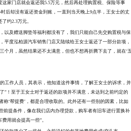
这家门店就会返还我5.5万元，然后再处理购置税、保险等事
半小时后却没有返还资金到账，一直到当天晚上9点半，王女士的丈
了约2.3万元。
地，以及赠送脚垫等福利都没有了，我们只能自己先交购置税与保
解，平度泓柏源汽车销售门店又陆续给王女士返还了一部分款项，
三个月，虽然结果还不太满意，但也不想再折腾下去了，就在‘
店的工作人员，其表示，他知道这件事情，了解王女士的诉求，并
了”！至于王女士对于返还的款项并不满意，未达到之前约定的
，或者称‘帮提费’，都是合理收取的。此外还有一些别的因素，比如
要一些前提条件，像在我们店内办理贷款，购车者有旧车进行置换补
车费用就会提高一些”。