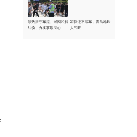
顶热浪守车流、巡园区解
凉快还不堵车，青岛地铁
纠纷、办实事暖民心……
人气旺
记者探访高温下的啤酒节
守护者
款