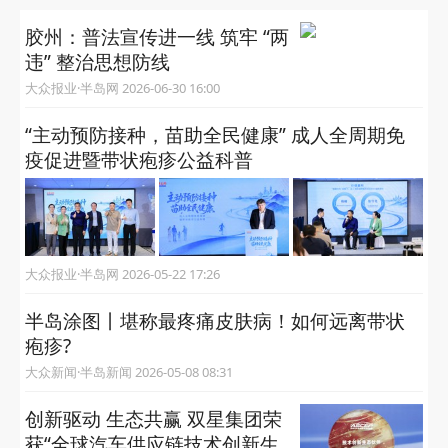
胶州：普法宣传进一线 筑牢 “两
违” 整治思想防线
大众报业·半岛网 2026-06-30 16:00
“主动预防接种，苗助全民健康” 成人全周期免
疫促进暨带状疱疹公益科普
大众报业·半岛网 2026-05-22 17:26
半岛涂图丨堪称最疼痛皮肤病！如何远离带状
疱疹?
大众新闻·半岛新闻 2026-05-08 08:31
创新驱动 生态共赢 双星集团荣
获“全球汽车供应链技术创新生