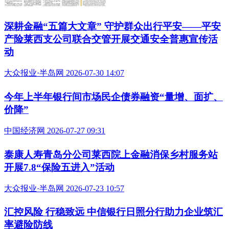
深耕金融“五篇大文章” 守护群众出行平安——平安
产险莱西支公司联合交管开展交通安全普惠宣传活
动
大众报业·半岛网 2026-07-30 14:07
今年上半年银行间市场民企债券融资“量增、面扩、
价降”
中国经济网 2026-07-27 09:31
泰康人寿青岛分公司莱西院上金融消保乡村服务站
开展7.8“保险五进入”活动
大众报业·半岛网 2026-07-23 10:57
汇控风险 行稳致远 中信银行日照分行助力企业筑汇
率避险防线