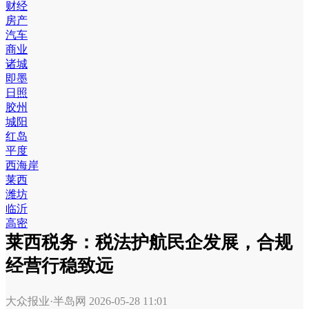
财经
房产
汽车
商业
诸城
即墨
日照
胶州
城阳
红岛
平度
西海岸
莱西
潍坊
临沂
高密
莱西税务：税法护航民企发展，合规
经营行稳致远
大众报业·半岛网
2026-05-28 11:01