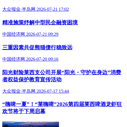
大众报业·半岛网 2026-07-21 17:02
精准施策纾解中型民企融资困境
中国经济网 2026-07-21 09:29
三重因素共促熊猫债行稳致远
中国经济网 2026-07-20 09:16
阳光财险莱西支公司开展“阳光・守护在身边”消费
者权益保护教育宣传活动
大众报业·半岛网 2026-07-17 15:44
“嗨啤一夏”！“莱嗨啤”2026第四届莱西啤酒龙虾狂
欢节将于下周启幕