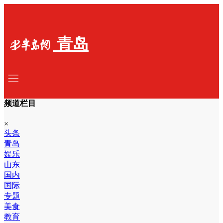
青岛
频道栏目
×
头条
青岛
娱乐
山东
国内
国际
专题
美食
教育