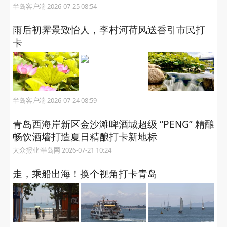
半岛客户端 2026-07-25 08:54
雨后初霁景致怡人，李村河荷风送香引市民打
卡
半岛客户端 2026-07-24 08:59
青岛西海岸新区金沙滩啤酒城超级 “PENG” 精酿
畅饮酒墙打造夏日精酿打卡新地标
大众报业·半岛网 2026-07-21 10:24
走，乘船出海！换个视角打卡青岛