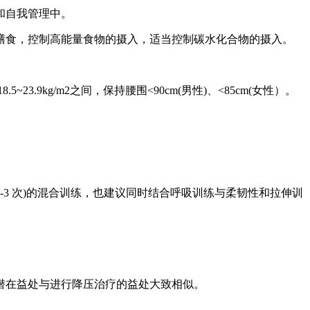
和自我管理中。
膳食，控制高能量食物的摄入，适当控制碳水化合物的摄入。
kg/m2之间，保持腰围<90cm(男性)、<85cm(女性）。
2-3 次)的混合训练，也建议同时结合呼吸训练与柔韧性和拉伸训
潜在益处与进行降压治疗的益处大致相似。
。