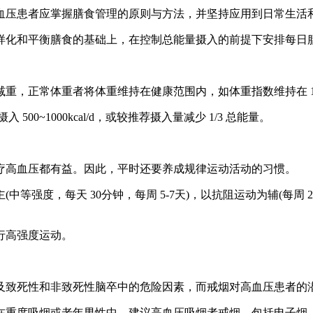
血压患者应掌握膳食管理的原则与方法，并坚持应用到日常生活
样化和平衡膳食的基础上，在控制总能量摄入的前提下安排每日
体重者将体重维持在健康范围内，如体重指数维持在 18.5~23.9
0~1000kcal/d，或较推荐摄入量减少 1/3 总能量。
疗高血压都有益。因此，平时还要养成规律运动活动的习惯。
等强度，每天 30分钟，每周 5-7天)，以抗阻运动为辅(每周 
行高强度运动。
及致死性和非致死性脑卒中的危险因素，而戒烟对高血压患者的
在重度吸烟或老年男性中。建议高血压吸烟者戒烟，包括电子烟