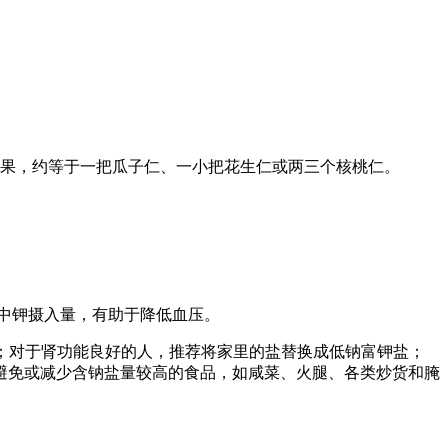
克坚果，约等于一把瓜子仁、一小把花生仁或两三个核桃仁。
中钾摄入量，有助于降低血压。
/d）；对于肾功能良好的人，推荐将家里的盐替换成低钠富钾盐；
避免或减少含钠盐量较高的食品，如咸菜、火腿、各类炒货和腌