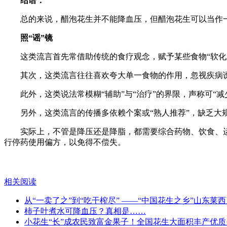
结语：
总的来说，醋泡花生并不能降血压，但醋泡花生可以当作一
照“谣”镜
这类流言首先常借助传统的食疗观念，赋予某些食物“软化
其次，这类流言往往喜欢夸大单一食物的作用，忽视疾病
此外，这类说法常模糊“辅助”与“治疗”的界限，声称可“
另外，这类流言的传播多依赖个案或“熟人推荐”，缺乏大
实际上，不管是降压还是降脂，都需要综合药物、饮食、运
行停药使用偏方，以免得不偿失。
相关阅读
从“一卖了之”到“吃干榨尽” ——“中国花生之乡”山东莱
柿子叶煮水可降血压？真相是……
小花生“长”成农民致富金果子！全国花生大面积丰产优