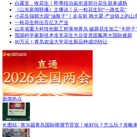
白露至，收花生！即墨段泊岚街道部分花生迎来成熟
《山东新闻联播》主播说丨从一粒花生到“一路生花”
小花生端稳大国“油瓶子”丨走在前 挑大梁·产业链上的山
一粒花生榨出百亿大产业
山东省重大科技创新工程落地青岛 破题花生加工“卡脖子
我国科学家新技术攻克花生大豆提质固氮两大国际难题
​80万元！青岛农业大学花生新品种成功转让
直通2026全国两会
新闻热点
长图站 | 第36届青岛国际啤酒节官宣！啥好玩？怎么玩？攻略