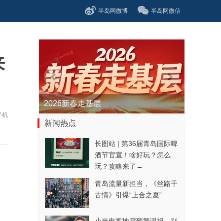
半岛网微博
半岛网微信
来
青春逐梦正当时——聚焦2026年中...
手机
新闻热点
长图站 | 第36届青岛国际啤
酒节官宣！啥好玩？怎么
玩？攻略来了→
青岛流量新担当，《丝路千
古情》引爆“上合之夏”