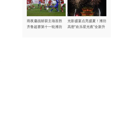
雨夜鏖战斩获主场首胜
光影盛宴点亮盛夏！潍坊
齐鲁超赛第十一轮潍坊
高密“欢乐星光夜”全新升
1:0 击败滨州
级盛大启幕
人
申