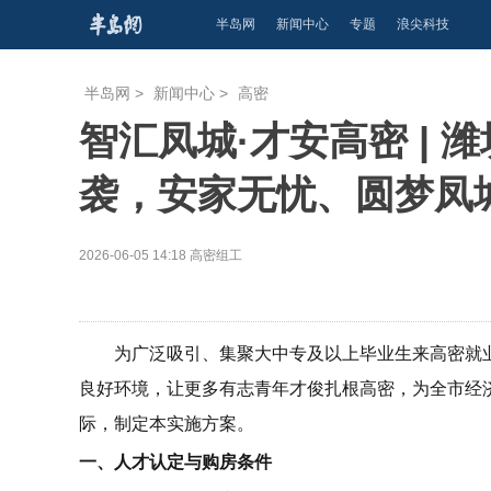
半岛网
新闻中心
专题
浪尖科技
半岛网
>
新闻中心
>
高密
智汇凤城·才安高密 |
袭，安家无忧、圆梦凤
2026-06-05 14:18
高密组工
为广泛吸引、集聚大中专及以上毕业生来高密就
良好环境，让更多有志青年才俊扎根高密，为全市经
际，制定本实施方案。
一、人才认定与购房条件