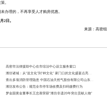
政策。
期未办理的，不再享受人才购房优惠。
7月2日。
来源：高密组
高密市法律援助中心在市综治中心设立服务窗口
潍坊诸城：从“送文化”到“种文化” 家门口的文化盛宴点亮城市之夜
查出多项消防管理隐患 中国石油天然气股份有限公司山东潍坊销售分公司昌乐尧沟加油站正在整改
潍坊发布公告：规范全市停车场收费及扫码缴费行为
梦金园黄金董事长王忠善荣获“潍坊非遗20年突出贡献人物”