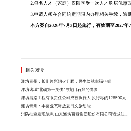
2.每名人才（家庭）仅限享受一次人才购房优惠
3.申请人须在合同约定期限内办理相关手续，逾
本方案自2026年7月3日起施行，有效期至2027年
相关阅读
潍坊青州：长街焕彩烟火升腾，民生绘就幸福坐标
潍坊诸城“‌北朝第一笑佛‌”与龙门石窟的佛缘
潍坊昌路工程有限责任公司成被执行人 执行标的128500元
潍坊青州：丰富业态释放夏日文旅动能
消防抽查发现隐患 山东潍坊百货集团股份有限公司诸城佳乐家超市、中百大厦被责令改正