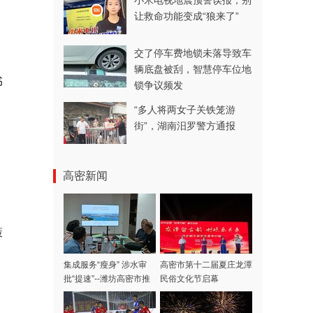
小米电视地震预警误报，别
让救命功能变成“狼来了”
交了停车费地锁未落导致车
辆底盘被刮，智慧停车位地
书
锁争议频发
“多人将两女子关铁笼游
街”，湖南汨罗警方通报
高密新闻
策
集成服务“瘦身” 涉水审
高密市第十二届夏庄龙潭
批“提速”--潍坊高密市推
民俗文化节启幕
出“涉水审批一件事”集成
模式，高效赋能项目落地