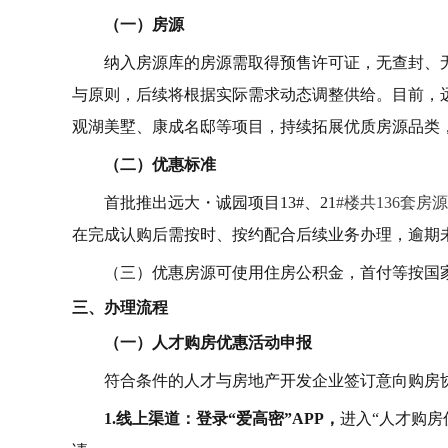
（一）房源
纳入房源库的房源需取得预售许可证，无查封、
与原则，后续将根据实际需求动态调整供给。目前，
观湖美墅、康成名邸等项目，持续拓展优质房源品类
（二）优惠标准
首批推出远大・诚园项目13#、21
#楼共136套房源
在完成认购后需按时、按约配合后续业务办理，逾期
（三）优惠房源可使用住房公积金，首付等按国
三、办理流程
（一）人才购房优惠活动申报
符合条件的人才与房地产开发企业签订意向购房
1.线上渠道：登录“爱高密”APP，
进入“人才购