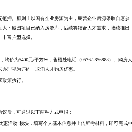
无抵押。原则上以国有企业房源为主，民营企业房源采取自愿参
远大・诚园项目已纳入房源库，后续将结合人才需求，陆续推出
，丰富户型选择。
，均价为5400元/平方米，售楼处电话（0536-2856888）。购房
未办理视为违约，取消人才购房优惠。
家政策执行。
协议后，可通过以下两种方式申报：
房优惠活动”模块，填写个人基本信息并上传所需材料，即可完成