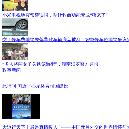
小米电视地震预警误报，别让救命功能变成“狼来了”
交了停车费地锁未落导致车辆底盘被刮，智慧停车位地锁争议
“多人将两女子关铁笼游街”，湖南汨罗警方通报
政事新闻
此行间·习近平心系体育强国建设
大道行天下｜最是真情暖人心——中国元首外交的世界情怀与