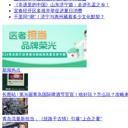
《非遗里的中国》山东济宁篇：走进孔孟之乡！
宜春经开区多措并举促进夏日消费
千里同“潮”！济宁与惠州藏着多少文化默契？
医者担当 品牌荣光——2026青岛...
新闻热点
长图站 | 第36届青岛国际啤酒节官宣！啥好玩？怎么玩？攻略
青岛流量新担当，《丝路千古情》引爆“上合之夏”