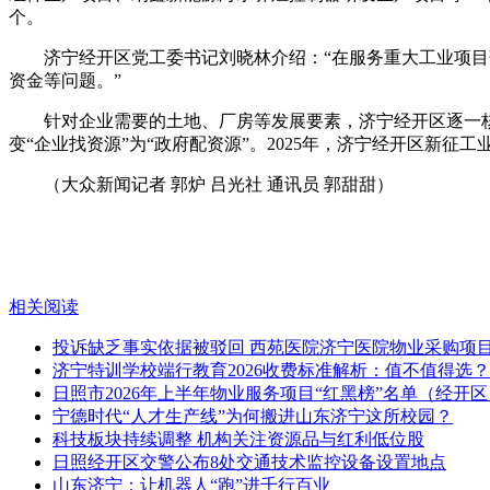
个。
济宁经开区党工委书记刘晓林介绍：“在服务重大工业项目落地
资金等问题。”
针对企业需要的土地、厂房等发展要素，济宁经开区逐一核查
变“企业找资源”为“政府配资源”。2025年，济宁经开区新征工业
（大众新闻记者 郭炉 吕光社 通讯员 郭甜甜）
相关阅读
投诉缺乏事实依据被驳回 西苑医院济宁医院物业采购项
济宁特训学校端行教育2026收费标准解析：值不值得选？
日照市2026年上半年物业服务项目“红黑榜”名单（经开区
宁德时代“人才生产线”为何搬进山东济宁这所校园？
科技板块持续调整 机构关注资源品与红利低位股
日照经开区交警公布8处交通技术监控设备设置地点
山东济宁：让机器人“跑”进千行百业