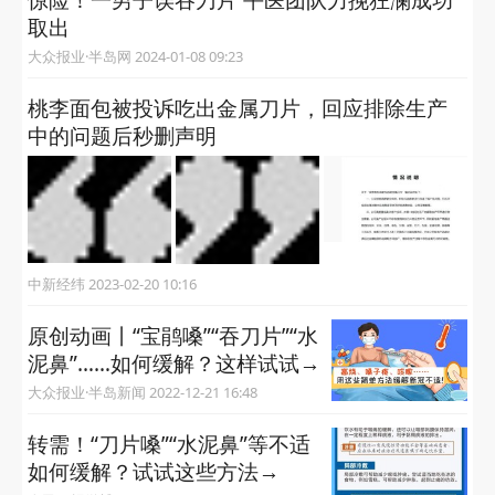
惊险！一男子误吞刀片 平医团队力挽狂澜成功
取出
大众报业·半岛网 2024-01-08 09:23
桃李面包被投诉吃出金属刀片，回应排除生产
中的问题后秒删声明
中新经纬 2023-02-20 10:16
原创动画丨“宝鹃嗓”“吞刀片”“水
泥鼻”……如何缓解？这样试试→
大众报业·半岛新闻 2022-12-21 16:48
转需！“刀片嗓”“水泥鼻”等不适
如何缓解？试试这些方法→