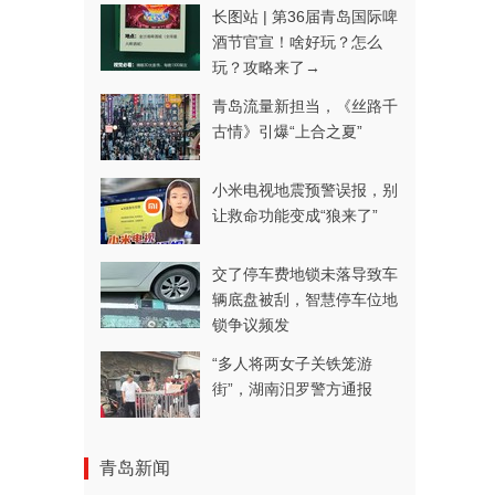
长图站 | 第36届青岛国际啤
酒节官宣！啥好玩？怎么
玩？攻略来了→
青岛流量新担当，《丝路千
古情》引爆“上合之夏”
小米电视地震预警误报，别
让救命功能变成“狼来了”
交了停车费地锁未落导致车
辆底盘被刮，智慧停车位地
锁争议频发
“多人将两女子关铁笼游
街”，湖南汨罗警方通报
青岛新闻