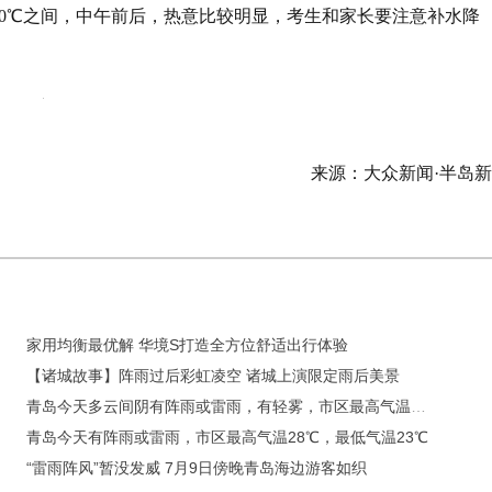
到30℃之间，中午前后，热意比较明显，考生和家长要注意补水降
来源：大众新闻·半岛
家用均衡最优解 华境S打造全方位舒适出行体验
【诸城故事】阵雨过后彩虹凌空 诸城上演限定雨后美景
青岛今天多云间阴有阵雨或雷雨，有轻雾，市区最高气温28℃，最低气温25℃
青岛今天有阵雨或雷雨，市区最高气温28℃，最低气温23℃
“雷雨阵风”暂没发威 7月9日傍晚青岛海边游客如织