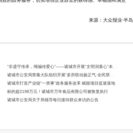
高效的政务服务，切实增强企业群众的获得感、幸福感和满意
来源：大众报业·半
“非遗守传承，绳编传爱心”——诸城市开展“文明润童心”未成年人暑期关爱活动
诸城市公安局禁毒大队组织开展“多所联动扬正气·全民禁毒守净土”联合宣传活动
诸城市打造产业链“一类事”政务服务改革 赋能项目提速落地
标的超2198万元！诸城市万年食品有限公司被恢复执行
诸城市公安局关于局领导每日接待群众来访的公告