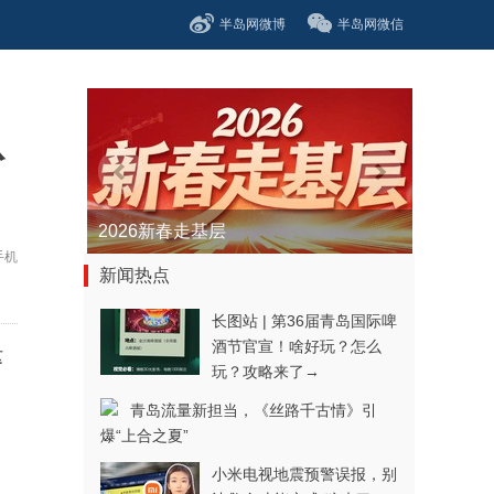
半岛网微博
半岛网微信
认
青春逐梦正当时——聚焦2026年中...
手机
新闻热点
长图站 | 第36届青岛国际啤
酒节官宣！啥好玩？怎么
这
玩？攻略来了→
青岛流量新担当，《丝路千古情》引
爆“上合之夏”
小米电视地震预警误报，别