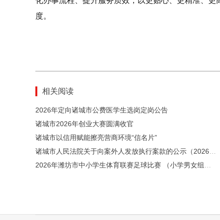
化办事流程、提升服务质效，以更贴心、更精准、更
度。
相关阅读
2026年定向诸城市公费医学生选岗定岗公告
诸城市2026年创业大赛圆满收官
诸城市以信用赋能擦亮营商环境“信名片”
诸城市人民法院关于向案外人发放执行案款的公示（2026年第26期）
2026年潍坊市中小学生体育联赛足球比赛 （小学男女组、初中女子组）在诸城市举行