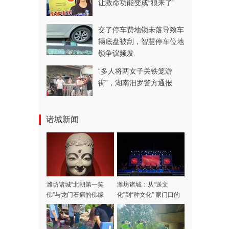
让救命功能变成“狼来了”
交了停车费地锁未落导致车
辆底盘被刮，智慧停车位地
锁争议频发
“多人将两女子关铁笼游
街”，湖南汨罗警方通报
诸城新闻
潍坊诸城“‌北朝第一笑
潍坊诸城：从“送文
佛‌”与龙门石窟的佛缘
化”到“种文化” 家门口的
文化盛宴点亮城市之夜