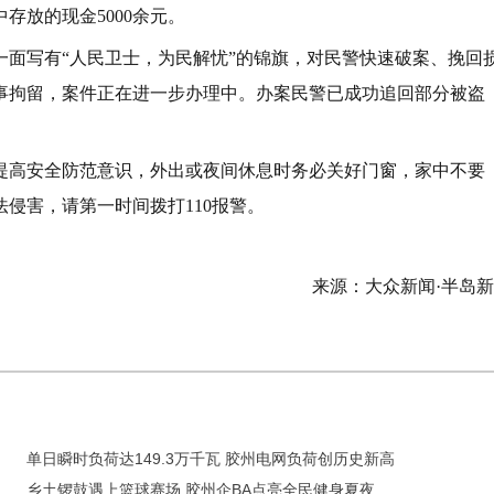
存放的现金5000余元。
一面写有“人民卫士，为民解忧”的锦旗，对民警快速破案、挽回
事拘留，案件正在进一步办理中。办案民警已成功追回部分被盗
提高安全防范意识，外出或夜间休息时务必关好门窗，家中不要
侵害，请第一时间拨打110报警。
）
来源：大众新闻·半岛
单日瞬时负荷达149.3万千瓦 胶州电网负荷创历史新高
乡土锣鼓遇上篮球赛场 胶州企BA点亮全民健身夏夜