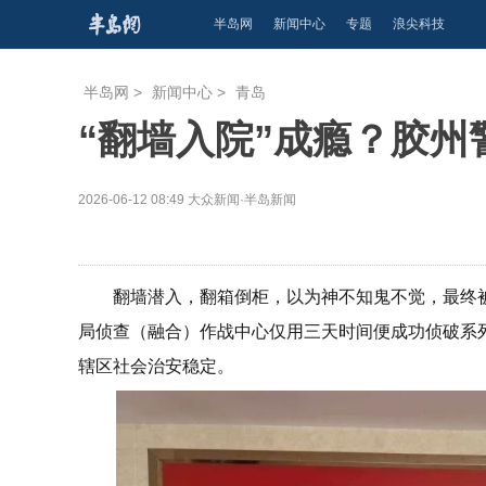
半岛网
新闻中心
专题
浪尖科技
半岛网
>
新闻中心
>
青岛
“翻墙入院”成瘾？胶州
2026-06-12 08:49
大众新闻·半岛新闻
翻墙潜入，翻箱倒柜，以为神不知鬼不觉，最终
局侦查（融合）作战中心仅用三天时间便成功侦破系
辖区社会治安稳定。