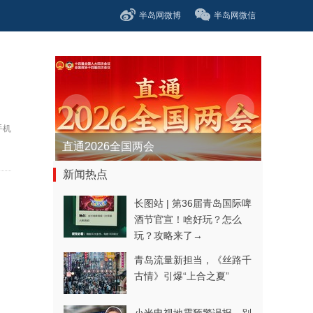
半岛网微博
半岛网微信
手机
2026新春走基层
新闻热点
长图站 | 第36届青岛国际啤
酒节官宣！啥好玩？怎么
玩？攻略来了→
青岛流量新担当，《丝路千
古情》引爆“上合之夏”