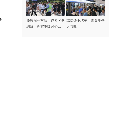
接
顶热浪守车流、巡园区解
凉快还不堵车，青岛地铁
纠纷、办实事暖民心……
人气旺
记者探访高温下的啤酒节
守护者