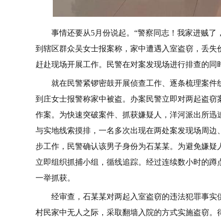
事情还要从5月份说起。“警察同志！我家进贼了，放
到辖区群众吴女士报案称，家中遭遇入室盗窃，丢失
赶赴现场开展工作。民警在对案发现场进行排查的同
就在民警紧锣密鼓开展侦查工作、逐条梳理案件线
到庄女士报警称家中被盗。办案民警立即对两起盗窃
作案。为快速突破案件、抓获嫌疑人，洋河派出所迅
与实地线索摸排，一名多次出现在两处案发现场周边
步工作，民警确认该男子身份为石某某。为避免嫌疑
立即组织抓捕小组，循线追踪。经过连续数小时的蹲点
一举抓获。
经审查，石某某对两起入室盗窃的违法犯罪事实供
村民家中无人之际，采取翻墙入院的方式实施盗窃。得