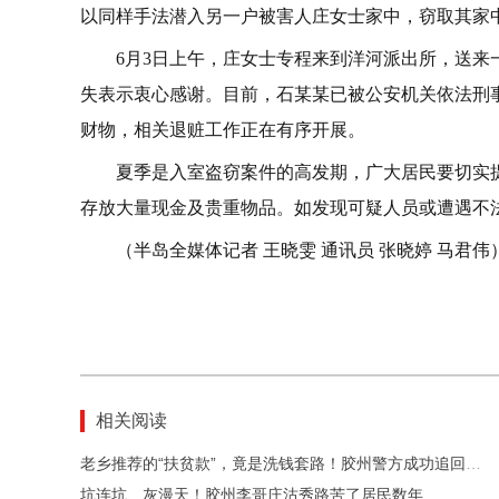
以同样手法潜入另一户被害人庄女士家中，窃取其家中
6月3日上午，庄女士专程来到洋河派出所，送来
失表示衷心感谢。目前，石某某已被公安机关依法刑
财物，相关退赃工作正在有序开展。
夏季是入室盗窃案件的高发期，广大居民要切实
存放大量现金及贵重物品。如发现可疑人员或遭遇不法
（半岛全媒体记者 王晓雯 通讯员 张晓婷 马君伟
相关阅读
老乡推荐的“扶贫款”，竟是洗钱套路！胶州警方成功追回百万元资金
坑连坑、灰漫天！胶州李哥庄沽秀路苦了居民数年