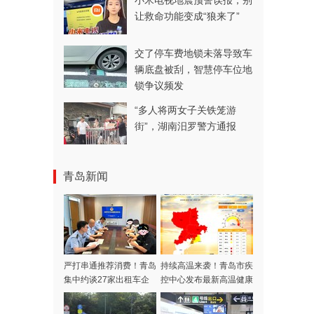
小米电视地震预警误报，别
让救命功能变成“狼来了”
交了停车费地锁未落导致车
辆底盘被刮，智慧停车位地
锁争议频发
“多人将两女子关铁笼游
街”，湖南汨罗警方通报
青岛新闻
严打串通推荐消费！青岛
持续高温来袭！青岛市疾
集中约谈27家出租车企
控中心发布最新高温健康
业
风险提示