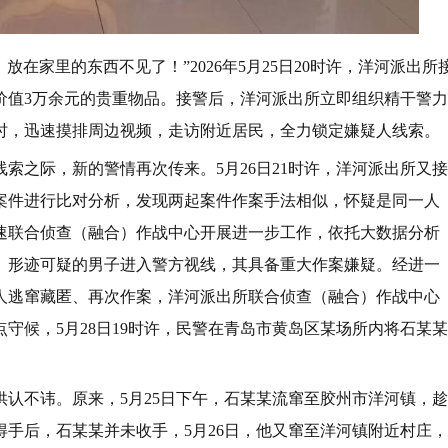
在家里的东西不见了！”2026年5月25日20时许，洋河派出所
价值3万余元的贵重物品。接警后，洋河派出所立即组织精干警力
时，迅速摸排周边视频，走访附近居民，全力锁定嫌疑人线索。
索之际，新的警情再次传来。5月26日21时许，洋河派出所又接
案件进行比对分析，发现两起案件作案手法相似，怀疑是同一人
速联合侦查（融合）作战中心开展进一步工作，依托大数据分析
、形迹可疑的男子进入警方视线，其具备重大作案嫌疑。经进一
人逃窜藏匿、再次作案，洋河派出所联合侦查（融合）作战中心
守候，5月28日19时许，民警在青岛市黄岛区某场所内将石某某
认不讳。原来，5月25日下午，石某某流窜至胶州市洋河镇，趁
手后，石某某并未收手，5月26日，他又窜至洋河镇附近村庄，