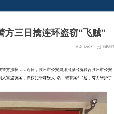
警方三日擒连环盗窃“飞贼”
阅读 (42906)
扫描到
被警方抓获……近日，胶州市公安局洋河派出所联合胶州市公安
列入室盗窃案，抓获犯罪嫌疑人1名，破获案件2起，有力维护了