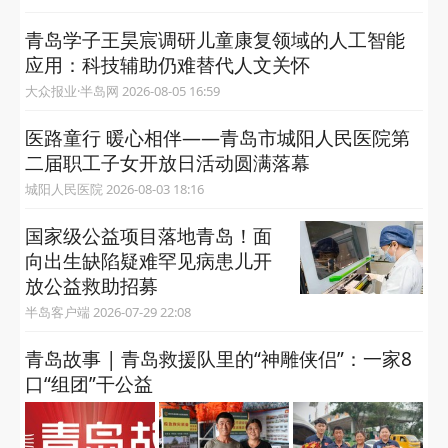
青岛学子王昊宸调研儿童康复领域的人工智能
应用：科技辅助仍难替代人文关怀
大众报业·半岛网 2026-08-05 16:59
医路童行 暖心相伴——青岛市城阳人民医院第
二届职工子女开放日活动圆满落幕
城阳人民医院 2026-08-03 18:16
国家级公益项目落地青岛！面
向出生缺陷疑难罕见病患儿开
放公益救助招募
半岛客户端 2026-07-29 22:08
青岛故事 | 青岛救援队里的“神雕侠侣”：一家8
口“组团”干公益