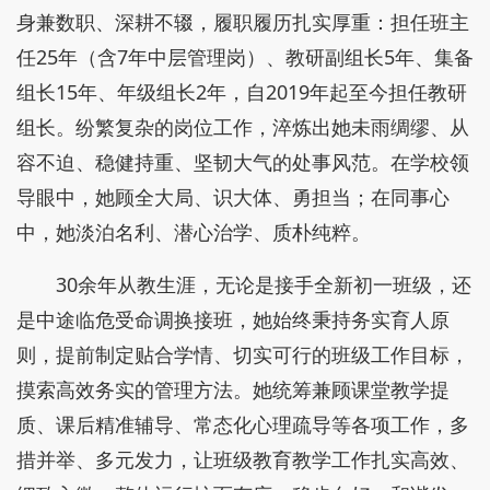
身兼数职、深耕不辍，履职履历扎实厚重：担任班主
任25年（含7年中层管理岗）、教研副组长5年、集备
组长15年、年级组长2年，自2019年起至今担任教研
组长。纷繁复杂的岗位工作，淬炼出她未雨绸缪、从
容不迫、稳健持重、坚韧大气的处事风范。在学校领
导眼中，她顾全大局、识大体、勇担当；在同事心
中，她淡泊名利、潜心治学、质朴纯粹。
30余年从教生涯，无论是接手全新初一班级，还
是中途临危受命调换接班，她始终秉持务实育人原
则，提前制定贴合学情、切实可行的班级工作目标，
摸索高效务实的管理方法。她统筹兼顾课堂教学提
质、课后精准辅导、常态化心理疏导等各项工作，多
措并举、多元发力，让班级教育教学工作扎实高效、