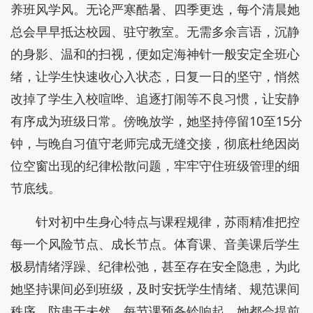
养班风学风。无论严寒酷暑、四季更迭，每个清晨她
总会早早抵达校园、驻守教室。无需多余言语，沉静
的身影、温和的扫视，便如定海神针一般安定全班心
绪，让学生快速收心入状态，日复一日的坚守，悄然
改掉了学生入校喧哗、追逐打闹等不良习惯，让安静
有序成为班级日常。傍晚放学，她坚持停留10至15分
钟，与晚自习值守老师完成无缝交接，彻底杜绝因岗
位空窗出现的纪律松散问题，牢牢守住班级管理的细
节底线。
针对初中生身心特点与课程规律，苏雨精准把控
每一个风险节点、成长节点。体育课、音美课后学生
极易情绪浮躁、纪律松弛，甚至存在安全隐患，为此
她坚持课间必到班级，及时安抚学生情绪、规范课间
秩序、防患于未然。每节课预备铃响起，她都会提前