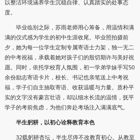
以整洁环境涵养学生沉稳自律、认真踏实的处事态
度。
毕业临别之际，苏雨老师用心筹备，用温情和满
满的仪式感为学生的初中生涯收尾。毕业照拍摄前
夕，她为每一位学生定制专属寄语士力架，独一无二
的中考祝福，承载着她对孩子们的殷切期许与美好祝
愿。同时，依托学校育人氛围，初一学弟学妹手写50
余份励志寄语卡片，校长、书记也亲笔送上中考祝
福，学子们自主抽取寄语、收获温暖与力量。质朴平
实的文字没有豪言壮语，却以细水长流的温情，抚平
学子的考前焦虑，为他们奔赴考场注入满满底气。
半生躬耕，以初心诠释教育本色
32载躬耕杏坛，半生尽瘁不改教育初心。从教至