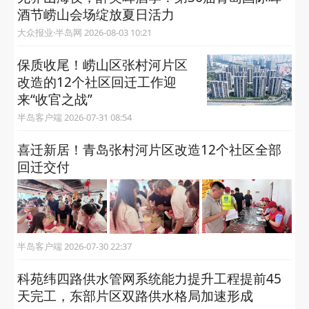
酒节崂山会场绽放夏日活力
大众报业·半岛网 2026-08-03 10:21
保质收尾！崂山区张村河片区
改造的12个社区回迁工作迎
来“收官之战”
半岛客户端 2026-07-31 08:54
喜迁新居！青岛张村河片区改造12个社区全部
回迁交付
半岛客户端 2026-07-30 22:37
科苑纬四路供水管网系统能力提升工程提前45
天完工，东部片区双路供水格局加速形成