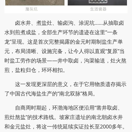
卤水井、煮盐灶、输卤沟、涂泥坑……从抽取卤
水到煎煮成盐，全部生产环节的遗迹在这里“一条
龙”呈现。这是首次完整揭露的金元时期制盐生产单
元，布局清晰、设施完备，让今人得以直观“复原”当
时盐工劳作的场景——井中取卤，沟渠输送，灶火熬
煎，盐粒归仓，环环相扣。
这一发现更深层的意义，在于它用物质遗存揭示
了中国古代海盐生产的“南北双脉”格局。
自商周时期起，环渤海地区便沿用“凿井取卤、
煎灶熬盐”的技术路线。坡家庄遗址的南北朝卤水井
和金元盐灶，将这一传统延续实证拉长至2000多年。