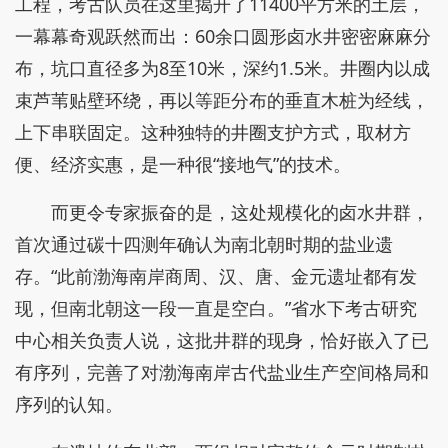
工程，考古队员在这里揭开了11400平方米的土层，
一幕幕奇观跃然而出：60余口圆形卤水井密密麻麻分
布，坑口直径多为8至10米，深约1.5米。井圈内以成
束芦苇贴壁环绕，再以等距分布的垂直木桩为经线，
上下串联固定。这种独特的井圈支护方式，取材方
便、经济实惠，是一种很“接地气”的技术。
而更令专家振奋的是，这处规模化的卤水井群，
首次通过碳十四测年确认为南北朝时期的盐业遗
存。“此前渤海南岸商周、汉、唐、金元遗址都有发
现，但南北朝这一段一直是空白。”省水下考古研究
中心相关负责人说，这批井群的现身，恰好嵌入了已
有序列，完善了对渤海南岸古代盐业生产空间格局和
序列的认知。