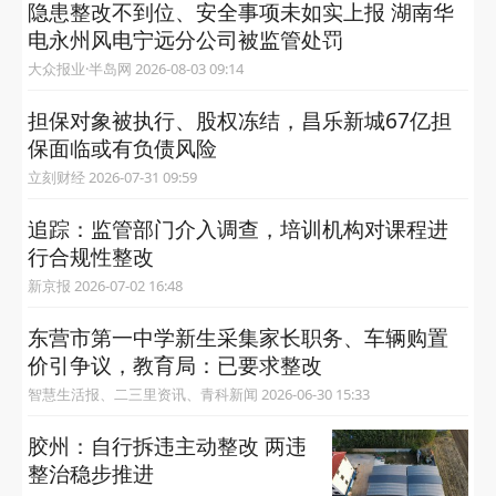
隐患整改不到位、安全事项未如实上报 湖南华
电永州风电宁远分公司被监管处罚
大众报业·半岛网 2026-08-03 09:14
担保对象被执行、股权冻结，昌乐新城67亿担
保面临或有负债风险
立刻财经 2026-07-31 09:59
追踪：监管部门介入调查，培训机构对课程进
行合规性整改
新京报 2026-07-02 16:48
东营市第一中学新生采集家长职务、车辆购置
价引争议，教育局：已要求整改
智慧生活报、二三里资讯、青科新闻 2026-06-30 15:33
胶州：自行拆违主动整改 两违
整治稳步推进