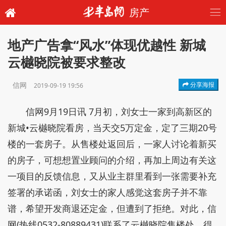
房产
地产广告拿“风水”体现优越性 新城
云樾晓院被要求整改
信网
分享海报
2019-09-19 19:56
信网9月19日讯 7月初，刘女士一家到高新区的
新城•云樾晓院看房，当天交5万定金，定了三期20号
楼的一套房子。从售楼处返回后，一家人讨论着新买
的房子，可想想置业顾问的介绍，再加上周边有关这
一项目的反馈信息，又从业主群里看到一张需要补充
签署的承诺函，刘女士的家人感觉这套房子并不靠
谱，希望开发商退还定金，但遭到了拒绝。对此，信
网(热线0532-80889431)联系了云樾晓院售楼处，得