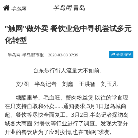
半岛网
青岛
半岛网
"触网"做外卖 餐饮业危中寻机尝试多元
化转型
半岛网-半岛都市报
分享海报
2020-03-03 07:39
台东步行街人流量大不如前。
文/图 半岛记者 刘鑫 王洪智 刘玉凡
糖醋里脊、毛血旺、蟹肉粉丝煲,以往的堂食现
在只支持自取和外卖……通知要求,3月1日起岛城商
超、餐饮等尽快全面复工。3月2日,半岛记者探访岛
城各大商圈,对餐饮等行业进行了调查。发现大部分
开业的餐饮店为了应对疫情,也在“触网”求变,