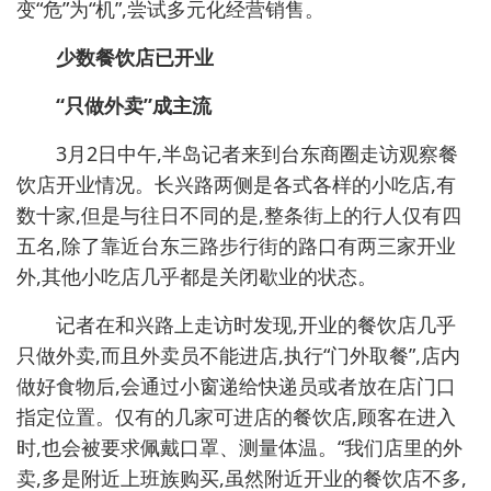
变“危”为“机”,尝试多元化经营销售。
少数餐饮店已开业
“只做外卖”成主流
3月2日中午,半岛记者来到台东商圈走访观察餐
饮店开业情况。长兴路两侧是各式各样的小吃店,有
数十家,但是与往日不同的是,整条街上的行人仅有四
五名,除了靠近台东三路步行街的路口有两三家开业
外,其他小吃店几乎都是关闭歇业的状态。
记者在和兴路上走访时发现,开业的餐饮店几乎
只做外卖,而且外卖员不能进店,执行“门外取餐”,店内
做好食物后,会通过小窗递给快递员或者放在店门口
指定位置。仅有的几家可进店的餐饮店,顾客在进入
时,也会被要求佩戴口罩、测量体温。“我们店里的外
卖,多是附近上班族购买,虽然附近开业的餐饮店不多,