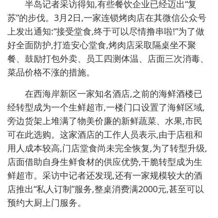
半岛记者采访得知,有些餐饮企业已经迈出“复
苏”的步伐。3月2日,一家连锁烤肉店在其微信公众号
上发出通知:“接受堂食,终于可以尽情撸串啦!”为了做
好全面防护,打造安心堂食,烤肉店采取隔桌坐不聚
餐、鼓励打包外卖、员工四测体温、店面三次消毒、
菜品价格不涨的措施。
在西海岸新区一家知名酒店,之前的海鲜酒楼已
经转型成为一个生鲜超市,一楼门口设置了海鲜区域,
旁边货架上堆满了物美价廉的新鲜蔬菜、水果,市民
可在此选购。这家酒店的工作人员表示,由于店租和
用人成本较高,门店堂食尚未完全恢复,为了转型升级,
店面借助自身生鲜食材的供应优势,干脆转型成为生
鲜超市。采访中记者还发现,还有一家规模较大的酒
店推出“私人订制”服务,整桌消费满2000元,甚至可以
预约大厨上门服务。