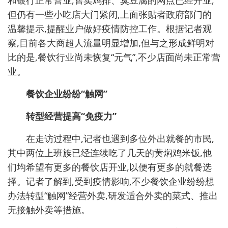
和银行正常营业,售卖鸡排、臭豆腐的网点已经开业,
但仍有一些小吃店大门紧闭,上面张贴者政府部门的
温馨提示,提醒业户做好疫情防控工作。根据记者观
察,目前各大商超人流量明显增加,但与之形成鲜明对
比的是,餐饮行业尚未恢复“元气”,不少店面尚未正常营
业。
餐饮企业纷纷“触网”
转型经营提高“免疫力”
在走访过程中,记者也遇到多位外出就餐的市民,
其中两位上班族已经连续吃了几天的黄焖鸡米饭,他
们均希望有更多的餐饮店开业,以便有更多的就餐选
择。记者了解到,受到疫情影响,不少餐饮企业纷纷想
办法转型“触网”经营外卖,研发适合外卖的菜式、推出
无接触外卖等措施。