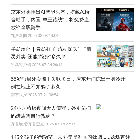
京东外卖推出AI智能头盔，搭载AI语
音助手，内置“单王路线”，将免费发
放给全职骑手
九派新闻 2026-08-03 14:04
半岛漫评 | 青岛有了“流动探头”，“幽
灵外卖”还能“隐身”多久？
半岛客户端 2026-07-24 20:14
33岁独居外卖骑手失联多日，房东开门惊出一身冷汗：
倒在地上不知躺了多久
都市快报 2026-07-21 08:54
24小时药店夜间无人值守，外卖员扫
码进店需自行找药？
齐鲁晚报·齐鲁壹点 2026-07-18 22:15
145个孩子的“妈妈”、从外卖员到实习律师……这场百姓