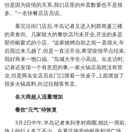
但是因为疫情的关系,我们店里的外卖数量也不是很
多。”一名快餐店店员说。
看完沿街门店后,半岛记者又进入利群商厦三楼
的美食街。几家较大的餐饮店均未开业,开业的多是
那些橱窗式的小店。“这家烧烤自助之前一直很火,年
后我过来几趟了,但是一直没开业,希望疫情早点结束,
我好再来一饱口福。”岛城大学生小高说。在走访时,
记者还发现一个有意思的事,一家火锅店虽然没有营
业,但是两名女店员在门口摆着一张桌子,上面摆放了
很多火锅底料,向过往顾客售卖。
各大商超人流量增加
餐饮“元气”待恢复
3月2日中午,半岛记者来到李村商圈,相比一周前,
路上的行人多了不少。在夏庄路旁的银座和谐广场,