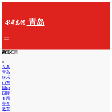
青岛
频道栏目
×
头条
青岛
娱乐
山东
国内
国际
专题
美食
教育