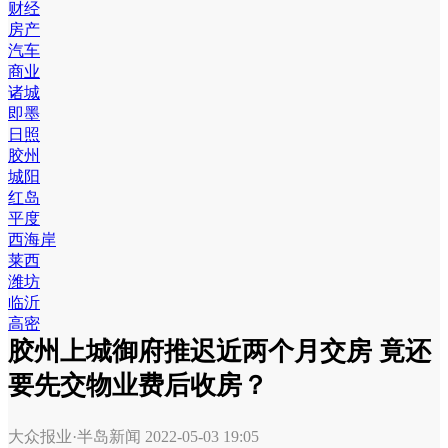
财经
房产
汽车
商业
诸城
即墨
日照
胶州
城阳
红岛
平度
西海岸
莱西
潍坊
临沂
高密
胶州上城御府推迟近两个月交房 竟还
要先交物业费后收房？
大众报业·半岛新闻
2022-05-03 19:05